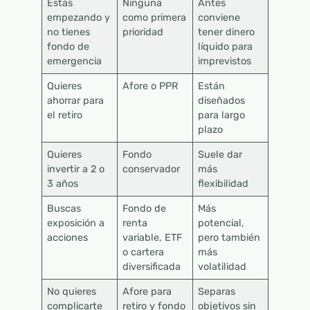
Estás
Ninguna
Antes
empezando y
como primera
conviene
no tienes
prioridad
tener dinero
fondo de
líquido para
emergencia
imprevistos
Quieres
Afore o PPR
Están
ahorrar para
diseñados
el retiro
para largo
plazo
Quieres
Fondo
Suele dar
invertir a 2 o
conservador
más
3 años
flexibilidad
Buscas
Fondo de
Más
exposición a
renta
potencial,
acciones
variable, ETF
pero también
o cartera
más
diversificada
volatilidad
No quieres
Afore para
Separas
complicarte
retiro y fondo
objetivos sin