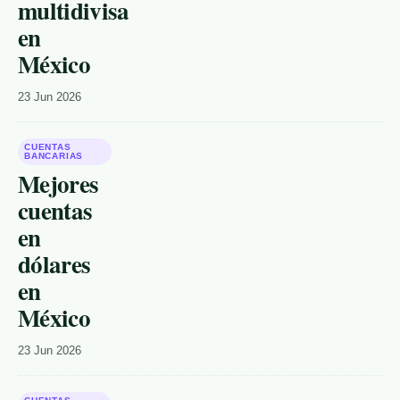
multidivisa
en
México
23 Jun 2026
CUENTAS
BANCARIAS
Mejores
cuentas
en
dólares
en
México
23 Jun 2026