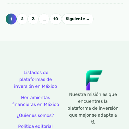
1
2
3
…
10
Siguiente →
Listados de
plataformas de
inversión en México
Nuestra misión es que
Herramientas
encuentres la
financieras en México
plataforma de inversión
que mejor se adapte a
¿Quienes somos?
tí.
Política editorial