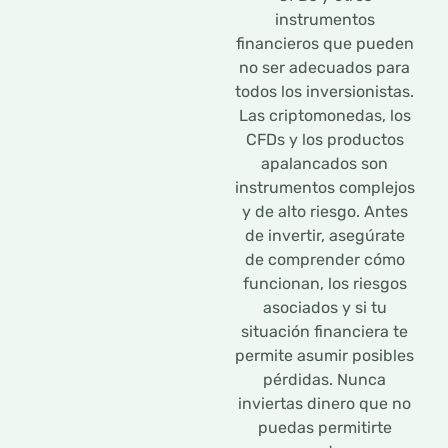
instrumentos
financieros que pueden
no ser adecuados para
todos los inversionistas.
Las criptomonedas, los
CFDs y los productos
apalancados son
instrumentos complejos
y de alto riesgo. Antes
de invertir, asegúrate
de comprender cómo
funcionan, los riesgos
asociados y si tu
situación financiera te
permite asumir posibles
pérdidas. Nunca
inviertas dinero que no
puedas permitirte