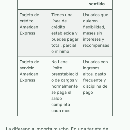
sentido
Tarjeta de
Tienes una
Usuarios que
crédito
línea de
quieren
American
crédito
flexibilidad,
Express
establecida y
meses sin
puedes pagar
intereses y
total, parcial
recompensas
o mínimo
Tarjeta de
No tiene
Usuarios con
servicio
límite
ingresos
American
preestablecid
altos, gasto
Express
o de cargos y
frecuente y
normalmente
disciplina de
se paga el
pago
saldo
completo
cada mes
La diferencia importa mucho. En una tarjeta de