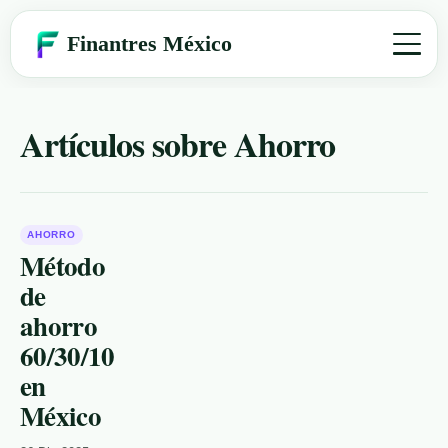
Finantres México
Finantres México
»
Educacion financiera
»
Ahorro
Artículos sobre Ahorro
AHORRO
Método
de
ahorro
60/30/10
en
México