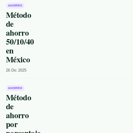
AHORRO
Método
de
ahorro
50/10/40
en
México
26 Dic 2025
AHORRO
Método
de
ahorro
por
porcentaje