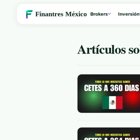
Finantres México
Brokers
Inversión
Finantres México
»
Invertir
»
Artículos 