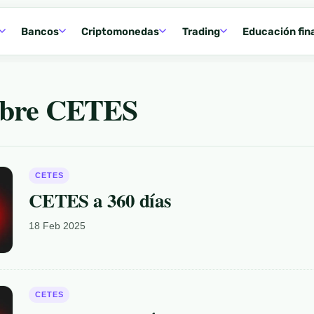
Bancos
Criptomonedas
Trading
Educación fin
Renta Fija
»
CETES
sobre CETES
CETES
CETES a 360 días
18 Feb 2025
CETES