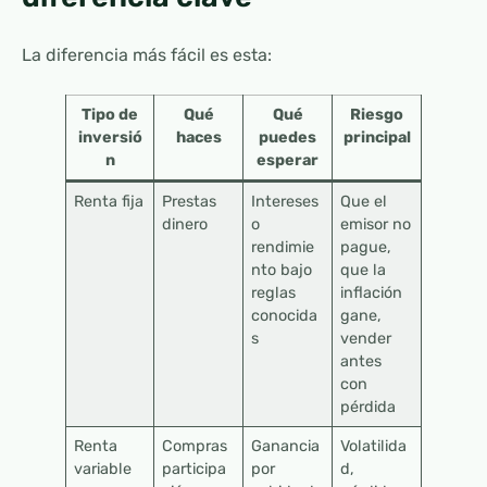
La diferencia más fácil es esta:
Tipo de
Qué
Qué
Riesgo
inversió
haces
puedes
principal
n
esperar
Renta fija
Prestas
Intereses
Que el
dinero
o
emisor no
rendimie
pague,
nto bajo
que la
reglas
inflación
conocida
gane,
s
vender
antes
con
pérdida
Renta
Compras
Ganancia
Volatilida
variable
participa
por
d,