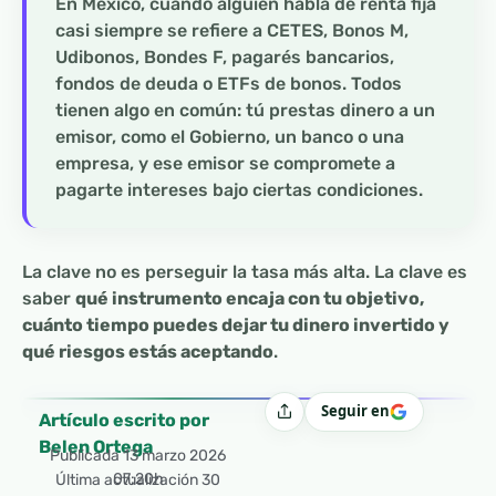
En México, cuando alguien habla de renta fija
casi siempre se refiere a CETES, Bonos M,
Udibonos, Bondes F, pagarés bancarios,
fondos de deuda o ETFs de bonos. Todos
tienen algo en común: tú prestas dinero a un
emisor, como el Gobierno, un banco o una
empresa, y ese emisor se compromete a
pagarte intereses bajo ciertas condiciones.
La clave no es perseguir la tasa más alta. La clave es
saber
qué instrumento encaja con tu objetivo,
cuánto tiempo puedes dejar tu dinero invertido y
qué riesgos estás aceptando
.
Seguir en
Compartir
Artículo escrito por
Belen Ortega
Publicada
13 marzo 2026
07:20h
Última actualización 30