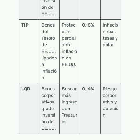
inversi
ón de
EE.UU.
TIP
Bonos
Protec
0.18%
Inflació
del
ción
n real,
Tesoro
parcial
tasas y
de
ante
dólar
EE.UU.
inflació
ligados
n en
a
EE.UU.
inflació
n
LQD
Bonos
Buscar
0.14%
Riesgo
corpor
más
corpor
ativos
ingreso
ativo y
grado
que
duració
inversi
Treasur
n
ón de
ies
EE.UU.