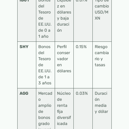
IB01
Bonos
Liquide
0.07%
Tipo de
del
z en
cambio
Tesoro
dólares
USD/M
de
y baja
XN
EE.UU.
duraci
de 0 a
ón
1 año
SHY
Bonos
Perfil
0.15%
Riesgo
del
conser
cambia
Tesoro
vador
rio y
de
en
tasas
EE.UU.
dólares
de 1 a
3 años
AGG
Mercad
Núcleo
0.03%
Duraci
o
de
ón
amplio
renta
media
de
fija
y dólar
bonos
diversif
grado
icada