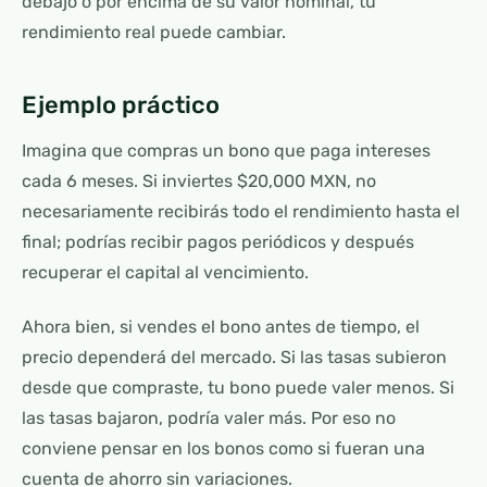
debajo o por encima de su valor nominal, tu
rendimiento real puede cambiar.
Ejemplo práctico
Imagina que compras un bono que paga intereses
cada 6 meses. Si inviertes $20,000 MXN, no
necesariamente recibirás todo el rendimiento hasta el
final; podrías recibir pagos periódicos y después
recuperar el capital al vencimiento.
Ahora bien, si vendes el bono antes de tiempo, el
precio dependerá del mercado. Si las tasas subieron
desde que compraste, tu bono puede valer menos. Si
las tasas bajaron, podría valer más. Por eso no
conviene pensar en los bonos como si fueran una
cuenta de ahorro sin variaciones.