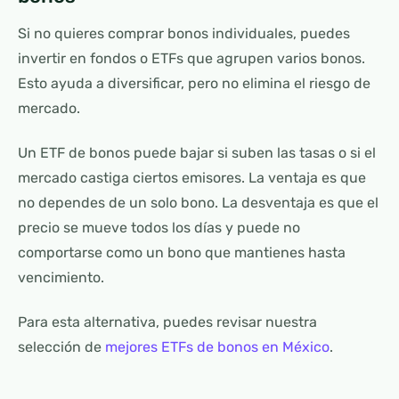
Si no quieres comprar bonos individuales, puedes
invertir en fondos o ETFs que agrupen varios bonos.
Esto ayuda a diversificar, pero no elimina el riesgo de
mercado.
Un ETF de bonos puede bajar si suben las tasas o si el
mercado castiga ciertos emisores. La ventaja es que
no dependes de un solo bono. La desventaja es que el
precio se mueve todos los días y puede no
comportarse como un bono que mantienes hasta
vencimiento.
Para esta alternativa, puedes revisar nuestra
selección de
mejores ETFs de bonos en México
.