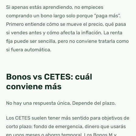
Si apenas estás aprendiendo, no empieces
comprando un bono largo solo porque “paga más”.
Primero entiende cómo se mueve el precio, qué pasa
si vendes antes y cómo afecta la inflación. La renta
fija puede ser sencilla, pero no conviene tratarla como
si fuera automática.
Bonos vs CETES: cuál
conviene más
No hay una respuesta única. Depende del plazo.
Los CETES suelen tener más sentido para objetivos de
corto plazo: fondo de emergencia, dinero que usarás
en unos meses o ahorro temporal. Los Bonos M y