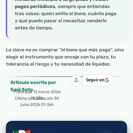
pagos periódicos
, siempre que entiendas
tres cosas: quién emite el bono, cuánto paga
y qué puede pasar si necesitas venderlo
antes de tiempo.
La clave no es comprar “el bono que más paga”, sino
elegir el instrumento que encaje con tu plazo, tu
tolerancia al riesgo y tu necesidad de liquidez.
Seguir en
Compartir
Artículo escrito por
Saúl Soto
Publicada
13 marzo 2026
11:05h
Última actualización 30
junio 2026 01:36h