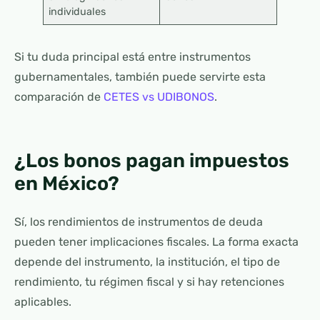
individuales
Si tu duda principal está entre instrumentos
gubernamentales, también puede servirte esta
comparación de
CETES vs UDIBONOS
.
¿Los bonos pagan impuestos
en México?
Sí, los rendimientos de instrumentos de deuda
pueden tener implicaciones fiscales. La forma exacta
depende del instrumento, la institución, el tipo de
rendimiento, tu régimen fiscal y si hay retenciones
aplicables.