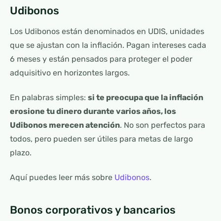
Udibonos
Los Udibonos están denominados en UDIS, unidades
que se ajustan con la inflación. Pagan intereses cada
6 meses y están pensados para proteger el poder
adquisitivo en horizontes largos.
En palabras simples:
si te preocupa que la inflación
erosione tu dinero durante varios años, los
Udibonos merecen atención
. No son perfectos para
todos, pero pueden ser útiles para metas de largo
plazo.
Aquí puedes leer más sobre
Udibonos
.
Bonos corporativos y bancarios