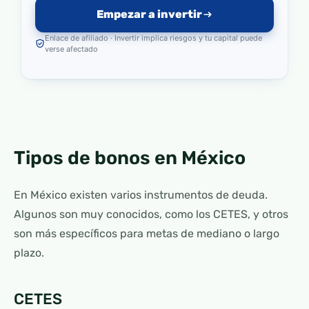
Empezar a invertir
Enlace de afiliado · Invertir implica riesgos y tu capital puede
verse afectado
Tipos de bonos en México
En México existen varios instrumentos de deuda.
Algunos son muy conocidos, como los CETES, y otros
son más específicos para metas de mediano o largo
plazo.
CETES