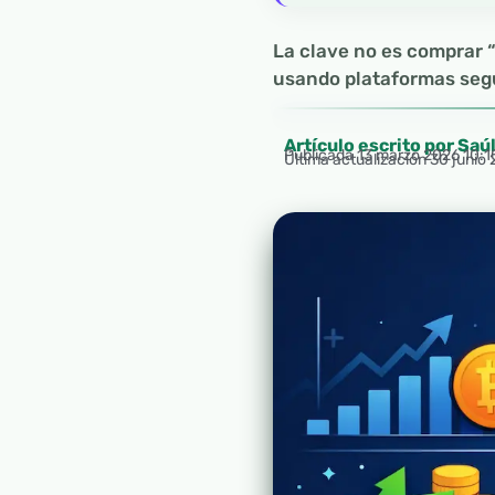
La clave no es comprar “
usando plataformas segu
Artículo escrito por Saú
Publicada
13 marzo 2026 10:
Última actualización 30 junio