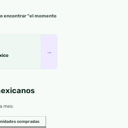
ndo encontrar “el momento
→
xico
mexicanos
a mes:
nidades compradas