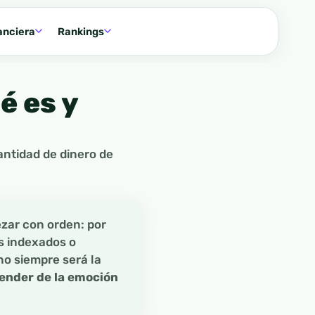
anciera
Rankings
é es y
cantidad de dinero de
zar con orden: por
s indexados o
no siempre será la
ender de la emoción