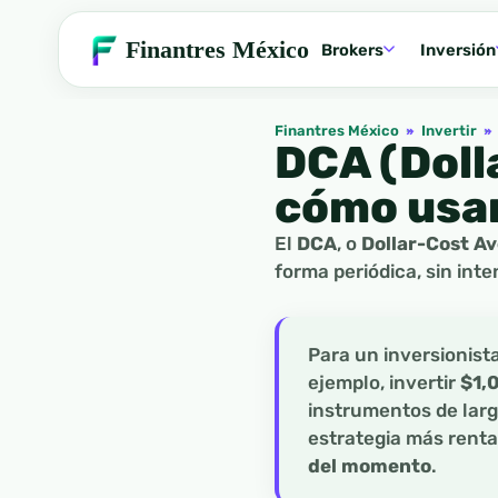
Finantres México
Brokers
Inversión
Finantres México
»
Invertir
»
DCA (Doll
cómo usar
El
DCA
, o
Dollar-Cost A
forma periódica, sin inte
Para un inversionis
ejemplo, invertir
$1,
instrumentos de largo
estrategia más renta
del momento
.