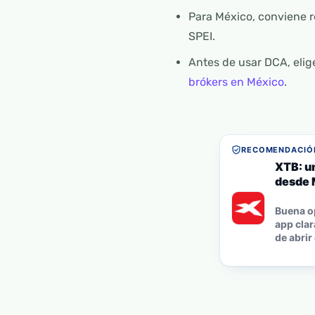
Para México, conviene r
SPEI.
Antes de usar DCA, elig
brókers en México
.
RECOMENDACIÓN
XTB: u
desde 
Buena o
app clar
de abrir