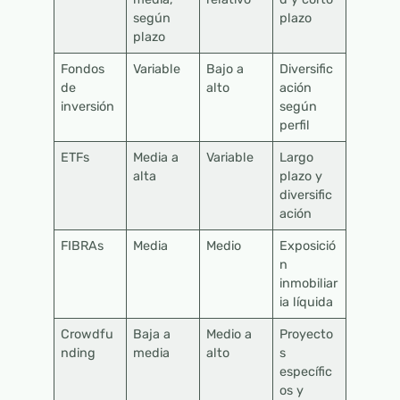
según
plazo
plazo
Fondos
Variable
Bajo a
Diversific
de
alto
ación
inversión
según
perfil
ETFs
Media a
Variable
Largo
alta
plazo y
diversific
ación
FIBRAs
Media
Medio
Exposició
n
inmobiliar
ia líquida
Crowdfu
Baja a
Medio a
Proyecto
nding
media
alto
s
específic
os y