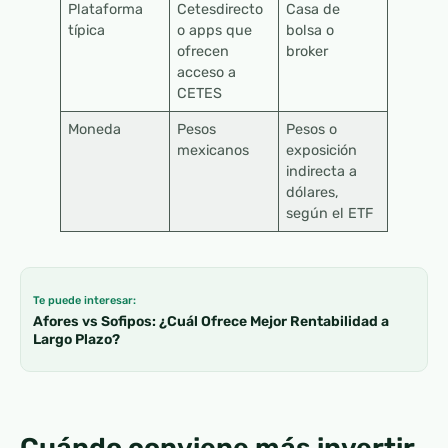
Plataforma
Cetesdirecto
Casa de
típica
o apps que
bolsa o
ofrecen
broker
acceso a
CETES
Moneda
Pesos
Pesos o
mexicanos
exposición
indirecta a
dólares,
según el ETF
Te puede interesar:
Afores vs Sofipos: ¿Cuál Ofrece Mejor Rentabilidad a
Largo Plazo?
Cuándo conviene más invertir