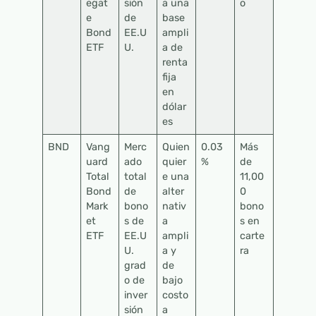
egat
sión
a una
o
e
de
base
Bond
EE.U
ampli
ETF
U.
a de
renta
fija
en
dólar
es
BND
Vang
Merc
Quien
0.03
Más
uard
ado
quier
%
de
Total
total
e una
11,00
Bond
de
alter
0
Mark
bono
nativ
bono
et
s de
a
s en
ETF
EE.U
ampli
carte
U.
a y
ra
grad
de
o de
bajo
inver
costo
sión
a