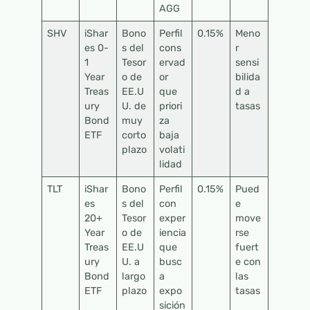
AGG
SHV
iShar
Bono
Perfil
0.15%
Meno
es 0-
s del
cons
r
1
Tesor
ervad
sensi
Year
o de
or
bilida
Treas
EE.U
que
d a
ury
U. de
priori
tasas
Bond
muy
za
ETF
corto
baja
plazo
volati
lidad
TLT
iShar
Bono
Perfil
0.15%
Pued
es
s del
con
e
20+
Tesor
exper
move
Year
o de
iencia
rse
Treas
EE.U
que
fuert
ury
U. a
busc
e con
Bond
largo
a
las
ETF
plazo
expo
tasas
sición