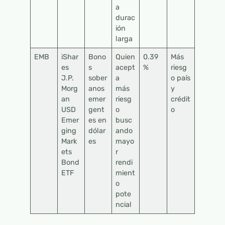
a
durac
ión
larga
EMB
iShar
Bono
Quien
0.39
Más
es
s
acept
%
riesg
J.P.
sober
a
o país
Morg
anos
más
y
an
emer
riesg
crédit
USD
gent
o
o
Emer
es en
busc
ging
dólar
ando
Mark
es
mayo
ets
r
Bond
rendi
ETF
mient
o
pote
ncial