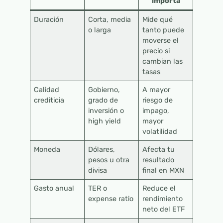
importa
Duración
Corta, media
Mide qué
o larga
tanto puede
moverse el
precio si
cambian las
tasas
Calidad
Gobierno,
A mayor
crediticia
grado de
riesgo de
inversión o
impago,
high yield
mayor
volatilidad
Moneda
Dólares,
Afecta tu
pesos u otra
resultado
divisa
final en MXN
Gasto anual
TER o
Reduce el
expense ratio
rendimiento
neto del ETF