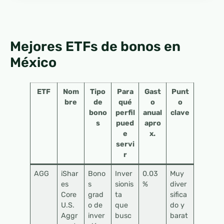
Mejores ETFs de bonos en
México
ETF
Nom
Tipo
Para
Gast
Punt
bre
de
qué
o
o
bono
perfil
anual
clave
s
pued
apro
e
x.
servi
r
AGG
iShar
Bono
Inver
0.03
Muy
es
s
sionis
%
diver
Core
grad
ta
sifica
U.S.
o de
que
do y
Aggr
inver
busc
barat