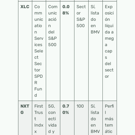
XLC
Co
Com
0.0
Sect
Sí,
Exp
mm
unic
8%
or
lista
osici
unic
ació
S&P
do
ón
atio
n
500
en
líqui
n
del
BMV
da a
Serv
S&P
meg
ices
500
a
Sele
cap
ct
s
Sec
del
tor
sect
SPD
or
R
Fun
d
NXT
First
5G,
0.7
100
Sí,
Perfi
G
Trus
con
0%
lista
l
t
ecti
do
más
Indx
vida
en
tem
x
d y
BMV
átic