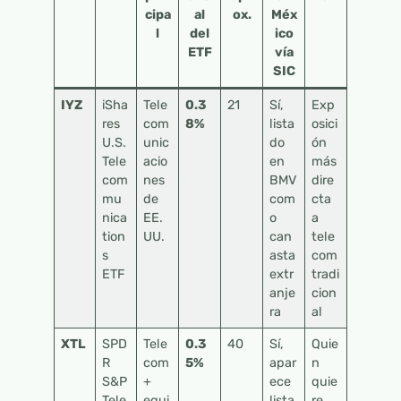
cipa
al
ox.
Méx
l
del
ico
ETF
vía
SIC
IYZ
iSha
Tele
0.3
21
Sí,
Exp
res
com
8%
lista
osici
U.S.
unic
do
ón
Tele
acio
en
más
com
nes
BMV
dire
mu
de
com
cta
nica
EE.
o
a
tion
UU.
can
tele
s
asta
com
ETF
extr
tradi
anje
cion
ra
al
XTL
SPD
Tele
0.3
40
Sí,
Quie
R
com
5%
apar
n
S&P
+
ece
quie
Tele
equi
lista
re