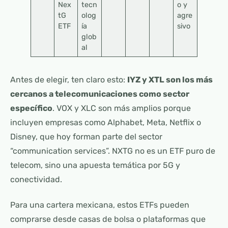
Nex
tecn
o y
tG
olog
agre
ETF
ía
sivo
glob
al
Antes de elegir, ten claro esto:
IYZ y XTL son los más
cercanos a telecomunicaciones como sector
específico
. VOX y XLC son más amplios porque
incluyen empresas como Alphabet, Meta, Netflix o
Disney, que hoy forman parte del sector
“communication services”. NXTG no es un ETF puro de
telecom, sino una apuesta temática por 5G y
conectividad.
Para una cartera mexicana, estos ETFs pueden
comprarse desde casas de bolsa o plataformas que