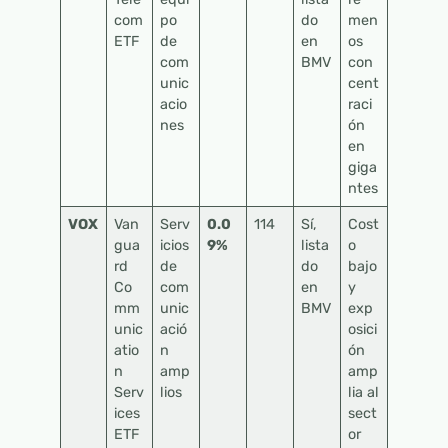
com
po
do
men
ETF
de
en
os
com
BMV
con
unic
cent
acio
raci
nes
ón
en
giga
ntes
VOX
Van
Serv
0.0
114
Sí,
Cost
gua
icios
9%
lista
o
rd
de
do
bajo
Co
com
en
y
mm
unic
BMV
exp
unic
ació
osici
atio
n
ón
n
amp
amp
Serv
lios
lia al
ices
sect
ETF
or