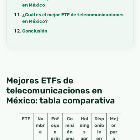
en México
¿Cuál es el mejor ETF de telecomunicaciones
en México?
Conclusión
Mejores ETFs de
telecomunicaciones en
México: tabla comparativa
ETF
No
Enf
Co
Hol
Disp
Mej
mbr
oqu
misi
ding
onib
or
e
e
ón
s
le
par
prin
anu
apr
en
a