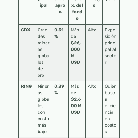
ipal
apro
x. del
o
x.
fond
o
GDX
Gran
0.51
Más
Alto
Expo
des
%
de
sición
miner
$26,
princi
as
000
pal al
globa
M
secto
les
USD
r
de
oro
RING
Miner
0.39
Más
Alto
Quien
as
%
de
busc
globa
$2,6
a
les
00 M
eficie
con
USD
ncia
costo
en
más
costo
bajo
s