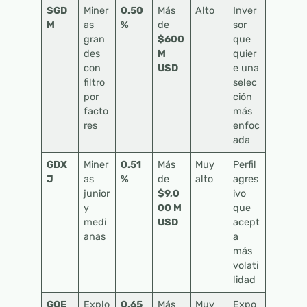
SGD
Miner
0.50
Más
Alto
Inver
M
as
%
de
sor
gran
$600
que
des
M
quier
con
USD
e una
filtro
selec
por
ción
facto
más
res
enfoc
ada
GDX
Miner
0.51
Más
Muy
Perfil
J
as
%
de
alto
agres
junior
$9,0
ivo
y
00 M
que
medi
USD
acept
anas
a
más
volati
lidad
GOE
Explo
0.65
Más
Muy
Expo