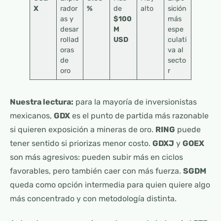
X
rador
%
de
alto
sición
as y
$100
más
desar
M
espe
rollad
USD
culati
oras
va al
de
secto
oro
r
Nuestra lectura:
para la mayoría de inversionistas
mexicanos,
GDX
es el punto de partida más razonable
si quieren exposición a mineras de oro.
RING
puede
tener sentido si priorizas menor costo.
GDXJ
y
GOEX
son más agresivos: pueden subir más en ciclos
favorables, pero también caer con más fuerza.
SGDM
queda como opción intermedia para quien quiere algo
más concentrado y con metodología distinta.