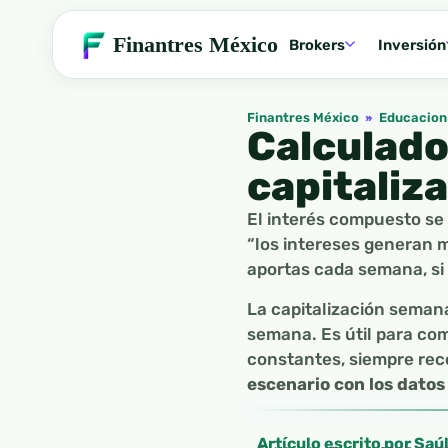
Finantres México
Brokers
Inversión
Finantres México
»
Educacion 
Calculado
capitaliz
El interés compuesto se
“los intereses generan m
aportas cada semana, si 
La capitalización semana
semana. Es útil para com
constantes, siempre rec
escenario con los datos
Artículo escrito por Saú