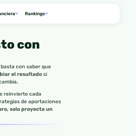
anciera
Rankings
sto con
 basta con saber que
iar el resultado
si
 cambia.
e reinvierte cada
trategias de aportaciones
uro, solo proyecta un