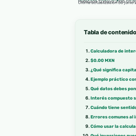
Publicada
12 mayo 2025 01:3
Última actualización 30 junio
Tabla de contenid
Calculadora de inte
$0.00 MXN
¿Qué significa capit
Ejemplo práctico c
Qué datos debes pon
Interés compuesto s
Cuándo tiene sentido
Errores comunes al i
Cómo usar la calcul
Qué inversiones pue