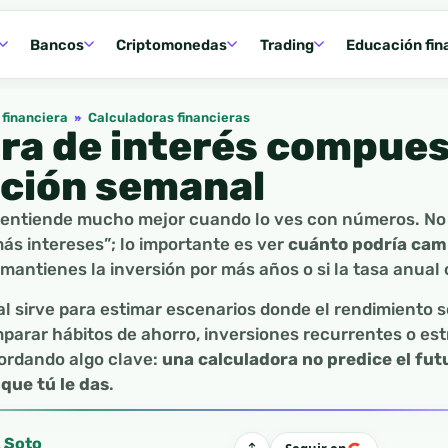
Bancos
Criptomonedas
Trading
Educación fin
financiera
»
Calculadoras financieras
ra de interés compue
ación semanal
 entiende mucho mejor cuando lo ves con números. No
ás intereses”; lo importante es ver
cuánto podría camb
mantienes la inversión por más años o si la tasa anual
l sirve para estimar escenarios donde el rendimiento s
parar hábitos de ahorro, inversiones recurrentes o es
ordando algo clave:
una calculadora no predice el fut
 que tú le das
.
l Soto