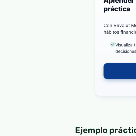
Aprender 
práctica
Con Revolut Mé
hábitos financ
Visualiza 
decisiones
Ejemplo práct