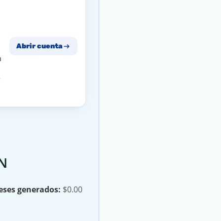
Abrir cuenta
u
s
N
eses generados:
$0.00