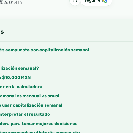
Seguir en
0h
Compartir
 2026 01:41h
os
rés compuesto con capitalización semanal
alización semanal?
on $10,000 MXN
er en la calculadora
emanal vs mensual vs anual
 usar capitalización semanal
nterpretar el resultado
adora para tomar mejores decisiones
den aprovechar el interés compuesto