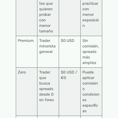
tes que
practicar
quieren
con
probar
menor
con
exposició
menor
n
tamaño
Premium
Trader
$0 USD
Sin
minorista
comisión,
general
spreads
más
amplios
Zero
Trader
$0 USD /
Puede
que
€0
aplicar
busca
comisión
spreads
o
desde 0
condicion
en forex
es
específic
as