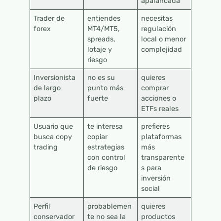
apalancada
Trader de
entiendes
necesitas
forex
MT4/MT5,
regulación
spreads,
local o menor
lotaje y
complejidad
riesgo
Inversionista
no es su
quieres
de largo
punto más
comprar
plazo
fuerte
acciones o
ETFs reales
Usuario que
te interesa
prefieres
busca copy
copiar
plataformas
trading
estrategias
más
con control
transparente
de riesgo
s para
inversión
social
Perfil
probablemen
quieres
conservador
te no sea la
productos