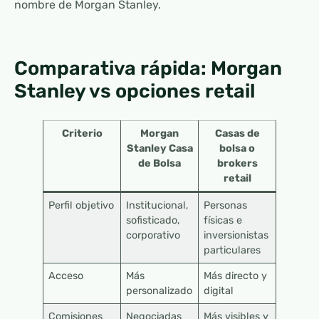
nombre de Morgan Stanley.
Comparativa rápida: Morgan
Stanley vs opciones retail
Criterio
Morgan
Casas de
Stanley Casa
bolsa o
de Bolsa
brokers
retail
Perfil objetivo
Institucional,
Personas
sofisticado,
físicas e
corporativo
inversionistas
particulares
Acceso
Más
Más directo y
personalizado
digital
Comisiones
Negociadas
Más visibles y