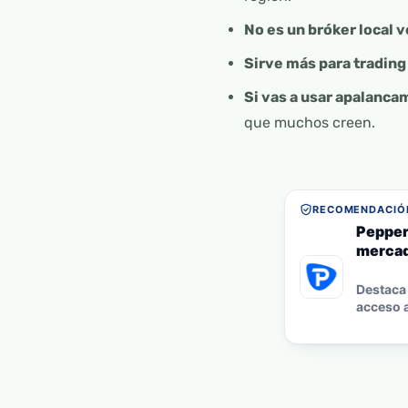
No es un bróker local 
Sirve más para trading 
Si vas a usar apalanca
que muchos creen.
RECOMENDACIÓN
Pepper
mercad
Destaca 
acceso a