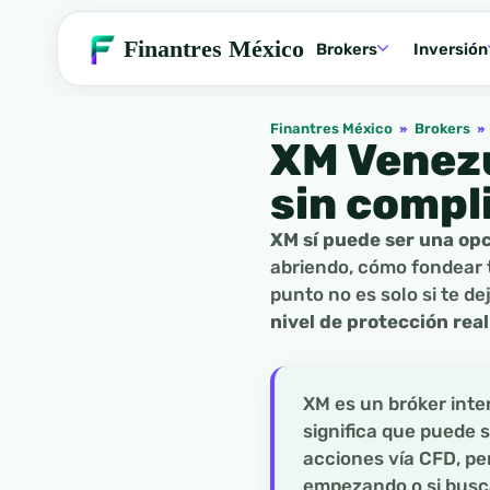
Finantres México
Brokers
Inversión
Finantres México
»
Brokers
»
XM Venezu
sin compl
XM sí puede ser una op
abriendo, cómo fondear t
punto no es solo si te de
nivel de protección real
XM es un bróker int
significa que puede s
acciones vía CFD, p
empezando o si busca