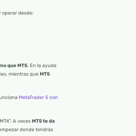
 operar desde:
smo que MT5
. En la ayuda
óleo, mientras que
MT5
funciona
MetaTrader 5 con
 MT4”. A veces
MT5 te da
ne empezar donde tendrás