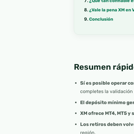
¿Qué tan confiable e
¿Vale la pena XM en 
Conclusión
Resumen rápid
Sí es posible operar 
completes la validación
El depósito mínimo ge
XM ofrece MT4, MT5 y s
Los retiros deben volv
región.