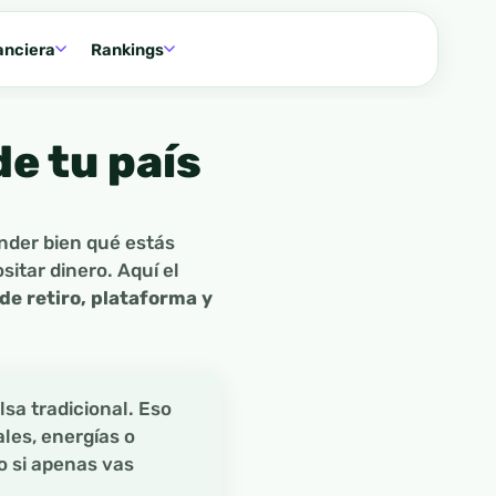
anciera
Rankings
e tu país
nder bien qué estás
itar dinero. Aquí el
 de retiro, plataforma y
lsa tradicional. Eso
ales, energías o
do si apenas vas