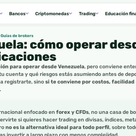
Bancos
Criptomonedas
Trading
Educación fin
Guías de brokers
ela: cómo operar desd
icaciones
ción para operar desde Venezuela
, pero conviene ente
u cuenta y qué riesgos estás asumiendo antes de depos
ja registrarte, sino
si te conviene por costos, facilidad
.
ernacional enfocado en
forex y CFDs
, no una casa de bo
ervirte si quieres hacer trading en divisas, índices, met
ero
no es la alternativa ideal para todo perfil
, sobre to
s invertir a largo plazo con menos complejidad.