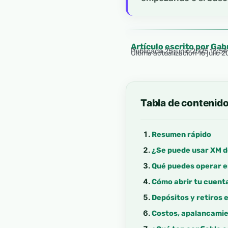
Artículo escrito por Gab
Publicada
25 junio 2025 13:5
Última actualización 16 julio 
Tabla de contenid
Resumen rápido
¿Se puede usar XM 
Qué puedes operar en
Cómo abrir tu cuent
Depósitos y retiros 
Costos, apalancamien