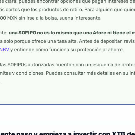
 es clara: puedes encontrar opciones que pagan intereses de
s cortos que los productos de retiro. Para alguien que quier
0 MXN sin irse a la bolsa, suena interesante.
nte:
una SOFIPO no es lo mismo que una Afore ni tiene el
solo porque ofrece una tasa alta. Antes de depositar, revis
CNBV
y entiende cómo funciona su protección al ahorro.
as SOFIPOs autorizadas cuentan con un esquema de protecc
ímites y condiciones. Puedes consultar más detalles en su i
n
.
uiente paso y empieza a invertir con XTB d