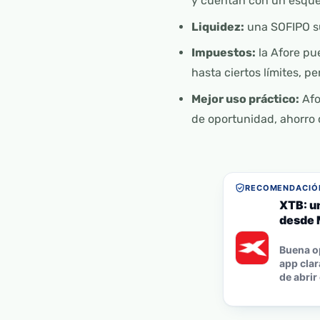
y cuentan con un esque
Liquidez:
una SOFIPO sue
Impuestos:
la Afore pue
hasta ciertos límites, p
Mejor uso práctico:
Afo
de oportunidad, ahorro 
RECOMENDACIÓN
XTB: u
desde 
Buena o
app clar
de abrir