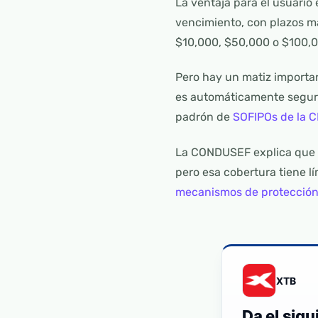
La ventaja para el usuario
vencimiento, con plazos má
$10,000, $50,000 o $100,00
Pero hay un matiz importa
es automáticamente segura 
padrón de
SOFIPOs de la 
La CONDUSEF explica que l
pero esa cobertura tiene l
mecanismos de protecció
XTB
Da el sig