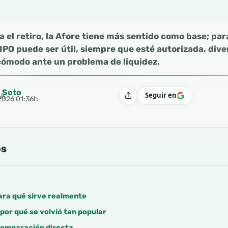
a el retiro, la Afore tiene más sentido como base; pa
PO puede ser útil, siempre que esté autorizada, dive
cómodo ante un problema de liquidez.
l Soto
Seguir en
6h
Compartir
 2026 01:36h
os
ara qué sirve realmente
por qué se volvió tan popular
comparación directa