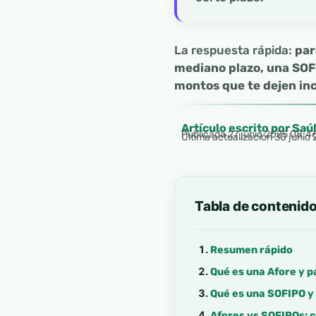
La respuesta rápida:
par
mediano plazo, una SOFI
montos que te dejen in
Artículo escrito por Saú
Publicada
27 junio 2025 08:4
Última actualización 30 junio
Tabla de contenid
Resumen rápido
Qué es una Afore y p
Qué es una SOFIPO y 
Afores vs SOFIPOs: 