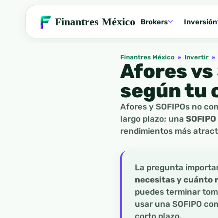
Finantres México
Brokers
Inversión
Finantres México
»
Invertir
»
Afores vs
según tu 
Afores y SOFIPOs no co
largo plazo; una
SOFIPO
rendimientos más atract
La pregunta importan
necesitas y cuánto 
puedes terminar toma
usar una SOFIPO como
corto plazo.