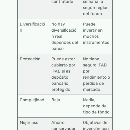
contratado
semanal o
según reglas
del fondo
Diversificació
No hay
Puede
n
diversificació
invertir en
n real;
muchos
dependes del
instrumentos
banco
Protección
Puede estar
No tiene
cubierto por
seguro IPAB
IPAB si es
por
depósito
rendimiento o
bancario
pérdida de
protegido
mercado
Complejidad
Baja
Media,
depende del
tipo de fondo
Mejor uso
Ahorro
Objetivos de
conservador
inversión con