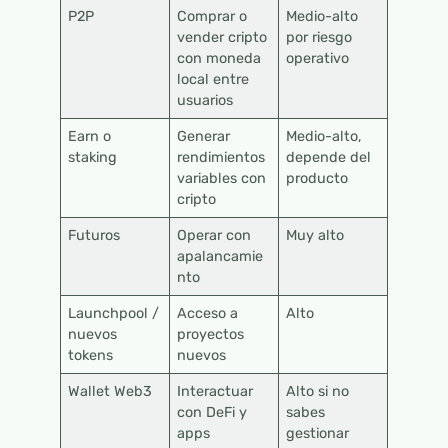
P2P
Comprar o
Medio-alto
vender cripto
por riesgo
con moneda
operativo
local entre
usuarios
Earn o
Generar
Medio-alto,
staking
rendimientos
depende del
variables con
producto
cripto
Futuros
Operar con
Muy alto
apalancamie
nto
Launchpool /
Acceso a
Alto
nuevos
proyectos
tokens
nuevos
Wallet Web3
Interactuar
Alto si no
con DeFi y
sabes
apps
gestionar