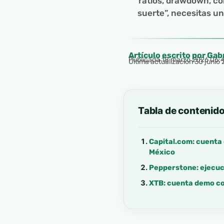
ratios, drawdown, co
suerte”, necesitas un
Artículo escrito por Gab
Publicada
18 marzo 2026 06:
Última actualización 30 junio
Tabla de contenid
Capital.com: cuenta 
México
Pepperstone: ejecuci
XTB: cuenta demo con