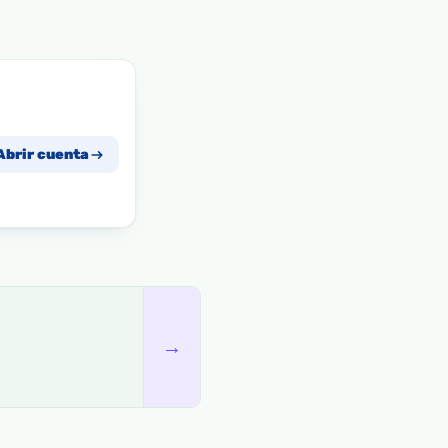
Abrir cuenta
→