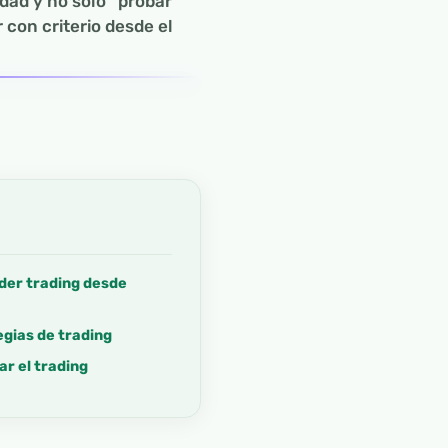
dad y no solo “probar
 con criterio desde el
nder trading desde
gias de trading
r el trading