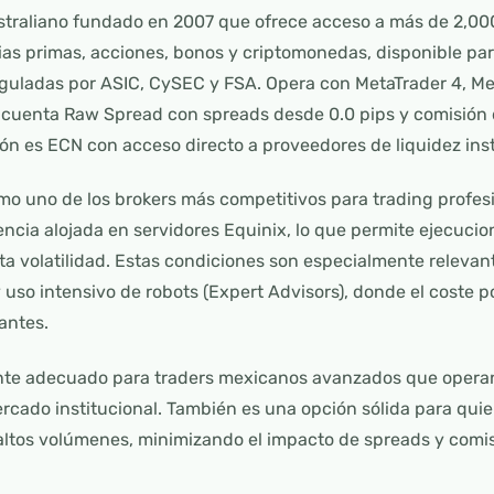
ustraliano fundado en 2007 que ofrece acceso a más de 2,0
rias primas, acciones, bonos y criptomonedas, disponible pa
guladas por ASIC, CySEC y FSA. Opera con MetaTrader 4, Met
cuenta Raw Spread con spreads desde 0.0 pips y comisión d
ón es ECN con acceso directo a proveedores de liquidez inst
mo uno de los brokers más competitivos para trading profes
encia alojada en servidores Equinix, lo que permite ejecucio
a volatilidad. Estas condiciones son especialmente relevan
y uso intensivo de robots (Expert Advisors), donde el coste p
antes.
ente adecuado para traders mexicanos avanzados que opera
rcado institucional. También es una opción sólida para qu
 altos volúmenes, minimizando el impacto de spreads y comi