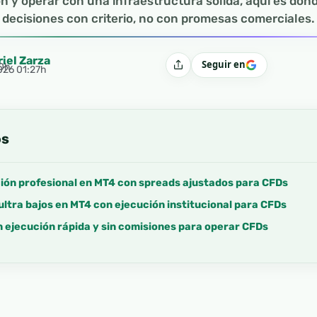
n y operar con una infraestructura sólida, aquí es do
decisiones con criterio, no con promesas comerciales.
riel Zarza
Seguir en
50h
Compartir
2026 01:27h
os
ión profesional en MT4 con spreads ajustados para CFDs
ultra bajos en MT4 con ejecución institucional para CFDs
 ejecución rápida y sin comisiones para operar CFDs