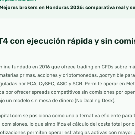
Mejores brokers en Honduras 2026: comparativa real y s
T4 con ejecución rápida y sin comi
online fundado en 2016 que ofrece trading en CFDs sobre m
 materias primas, acciones y criptomonedas, доступible para
eguladas por FCA, CySEC, ASIC y SCB. Permite operar en Me
aca por ofrecer spreads competitivos sin comisiones por op
bajo un modelo sin mesa de dinero (No Dealing Desk).
pital.com se posiciona como una alternativa eficiente para 
 comisiones, lo que simplifica el cálculo del coste total por
cotizaciones permiten operar estrategias activas con mayor p