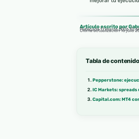
mejorar tu ejecució
Artículo escrito por Gab
Publicada
17 marzo 2026 10:
Última actualización 16 julio 
Tabla de contenid
Pepperstone: ejecuc
IC Markets: spreads 
Capital.com: MT4 con