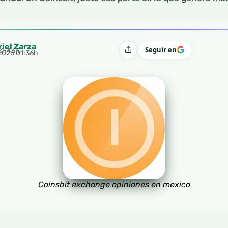
riel Zarza
Seguir en
12:46h
Compartir
 2026 01:36h
Coinsbit exchange opiniones en mexico