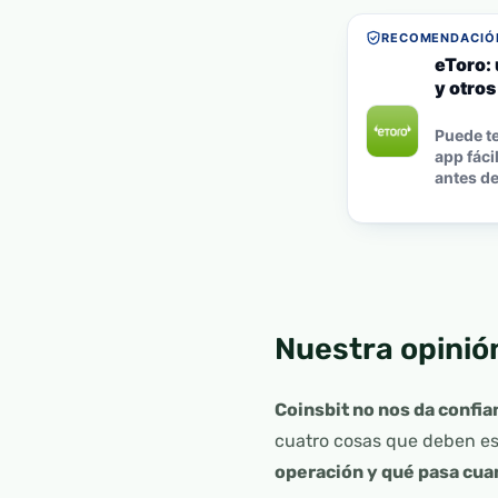
RECOMENDACIÓN
eToro:
y otro
Puede te
app fáci
antes de 
Nuestra opinió
Coinsbit no nos da confi
cuatro cosas que deben es
operación y qué pasa cua