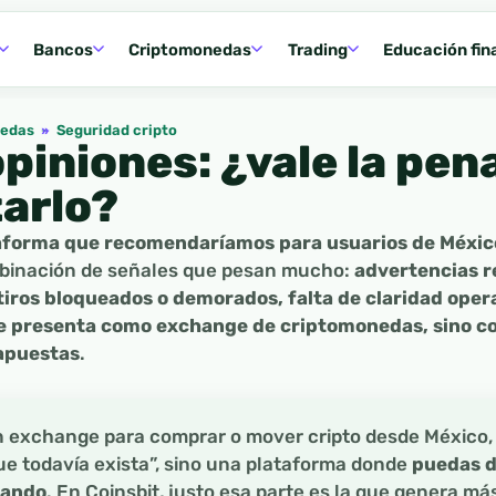
Bancos
Criptomonedas
Trading
Educación fin
nedas
»
Seguridad cripto
piniones: ¿vale la pena
tarlo?
taforma que recomendaríamos para usuarios de Méxic
mbinación de señales que pesan mucho:
advertencias r
iros bloqueados o demorados, falta de claridad operati
 se presenta como exchange de criptomonedas, sino c
 apuestas
.
 exchange para comprar o mover cripto desde México, 
ue todavía exista”, sino una plataforma donde
puedas d
zando
. En Coinsbit, justo esa parte es la que genera má