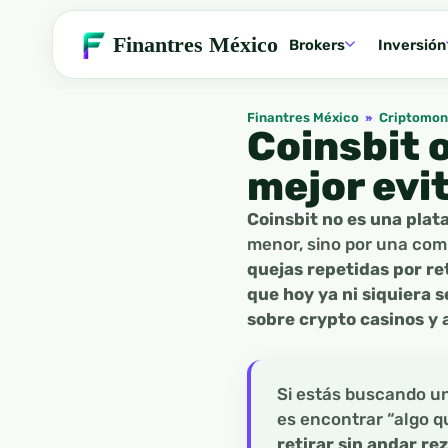
Finantres México
Brokers
Inversión
Finantres México
»
Criptomo
Coinsbit o
mejor evi
Coinsbit no es una pla
menor, sino por una co
quejas repetidas por ret
que hoy ya ni siquiera
sobre crypto casinos y
Si estás buscando un
es encontrar “algo q
retirar sin andar re