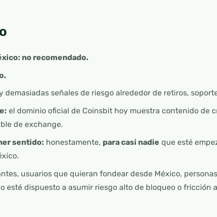
o
éxico: no recomendado.
o.
 demasiadas señales de riesgo alrededor de retiros, soporte
e:
el dominio oficial de Coinsbit hoy muestra contenido de c
able de exchange.
ner sentido:
honestamente,
para casi nadie
que esté empez
xico.
antes, usuarios que quieran fondear desde México, personas
o esté dispuesto a asumir riesgo alto de bloqueo o fricción al