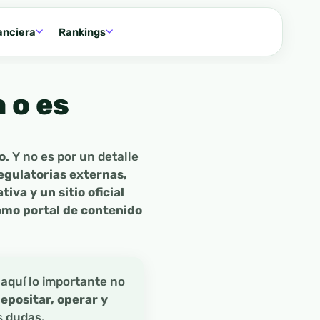
anciera
Rankings
 o es
o.
Y no es por un detalle
egulatorias externas,
va y un sitio oficial
omo portal de contenido
aquí lo importante no
epositar, operar y
s dudas.