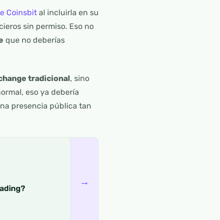
e Coinsbit
al incluirla en su
cieros sin permiso. Eso no
e
que no deberías
xchange tradicional
, sino
normal, eso ya debería
una presencia pública tan
→
rading?