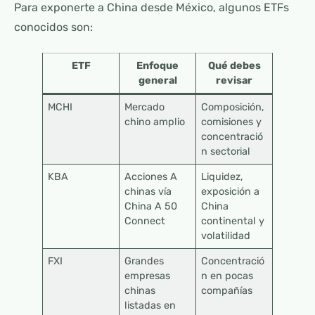
Para exponerte a China desde México, algunos ETFs
conocidos son:
ETF
Enfoque
Qué debes
general
revisar
MCHI
Mercado
Composición,
chino amplio
comisiones y
concentració
n sectorial
KBA
Acciones A
Liquidez,
chinas vía
exposición a
China A 50
China
Connect
continental y
volatilidad
FXI
Grandes
Concentració
empresas
n en pocas
chinas
compañías
listadas en