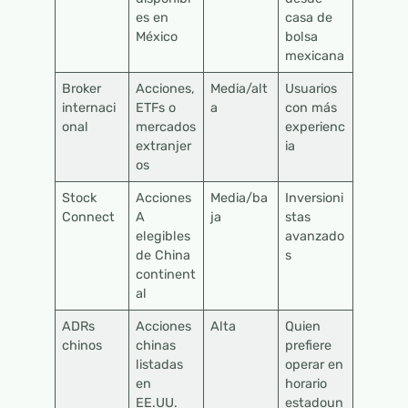
es en
casa de
México
bolsa
mexicana
Broker
Acciones,
Media/alt
Usuarios
internaci
ETFs o
a
con más
onal
mercados
experienc
extranjer
ia
os
Stock
Acciones
Media/ba
Inversioni
Connect
A
ja
stas
elegibles
avanzado
de China
s
continent
al
ADRs
Acciones
Alta
Quien
chinos
chinas
prefiere
listadas
operar en
en
horario
EE.UU.
estadoun