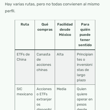
Hay varias rutas, pero no todas convienen al mismo
perfil.
Ruta
Qué
Facilidad
Para
compras
desde
quién
México
puede
tener
sentido
ETFs de
Canasta
Alta
Principian
China
de
tes o
acciones
inversioni
chinas
stas de
largo
plazo
SIC
Acciones
Media
Quien
mexicano
o ETFs
quiere
extranjer
operar en
os
pesos
disponibl
desde