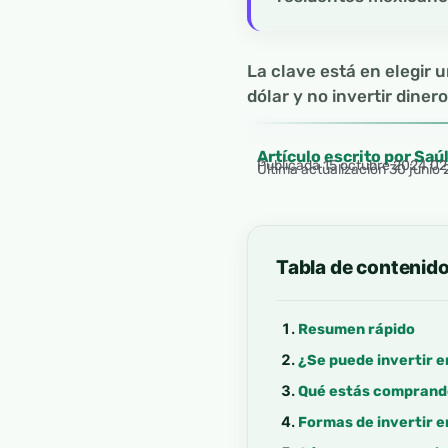
La clave está en elegir 
dólar y no invertir diner
Artículo escrito por Saú
Publicada
15 octubre 2024 0
Última actualización 30 junio
Tabla de contenid
Resumen rápido
¿Se puede invertir 
Qué estás comprand
Formas de invertir e