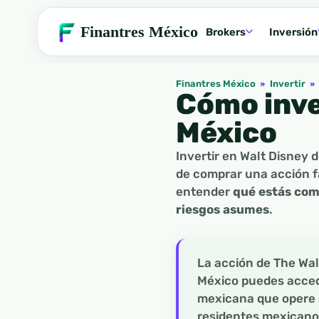
Finantres México
Brokers
Inversión
Finantres México
»
Invertir
»
Cómo inve
México
Invertir en Walt Disney 
de comprar una acción f
entender
qué estás com
riesgos asumes
.
La acción de The Wal
México puedes accede
mexicana que opere a
residentes mexicano