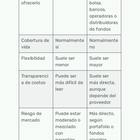
ofrecerlo
bolsa,
bancos,
operadoras o
distribuidoras
de fondos
Cobertura de
Normalmente
Normalmente
vida
sí
no
Flexibilidad
Suele ser
Suele ser
menor
mayor
Transparenci
Puede ser
Suele ser
a de costos
más difícil de
más directa,
leer
aunque
depende del
proveedor
Riesgo de
Puede estar
Más directo,
mercado
moderado o
según
mezclado
portafolio o
con
fondos
garantías,
elegidos