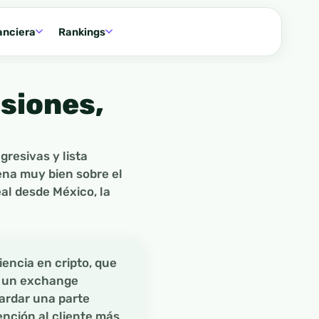
anciera
Rankings
siones,
gresivas y lista
na muy bien sobre el
eal desde México, la
encia en cripto, que
r un exchange
uardar una parte
ención al cliente más