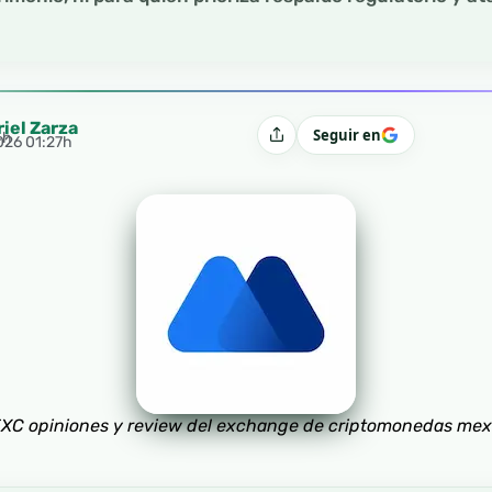
riel Zarza
Seguir en
4h
Compartir
2026 01:27h
XC opiniones y review del exchange de criptomonedas mex