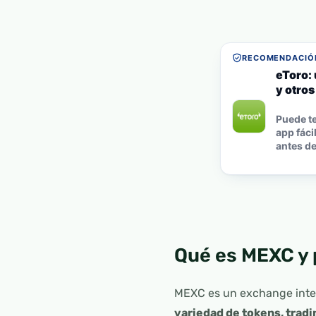
RECOMENDACIÓN
eToro:
y otro
Puede te
app fáci
antes de 
Qué es MEXC y 
MEXC es un exchange inter
variedad de tokens, trad