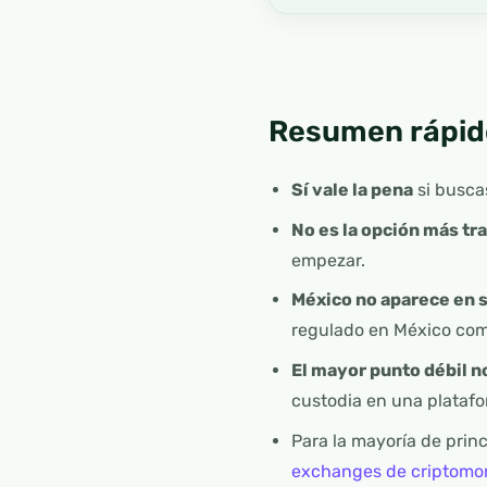
Resumen rápid
Sí vale la pena
si busca
No es la opción más tr
empezar.
México no aparece en su
regulado en México como
El mayor punto débil no
custodia en una platafo
Para la mayoría de prin
exchanges de criptomo