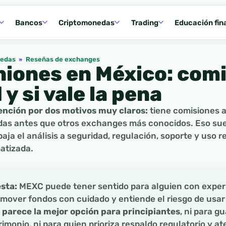
Bancos
Criptomonedas
Trading
Educación fin
nedas
»
Reseñas de exchanges
iones en México: comi
y si vale la pena
ención por dos motivos muy claros:
tiene comisiones a
as antes que otros exchanges más conocidos. Eso sue
ja el análisis a seguridad, regulación, soporte y uso r
atizada.
esta:
MEXC puede tener sentido para alguien con experi
 mover fondos con cuidado y entiende el riesgo de usa
 parece la mejor opción para principiantes
, ni para g
imonio, ni para quien prioriza respaldo regulatorio y at