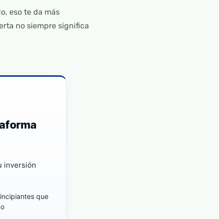
, eso te da más
erta no siempre significa
taforma
u inversión
rincipiantes que
do