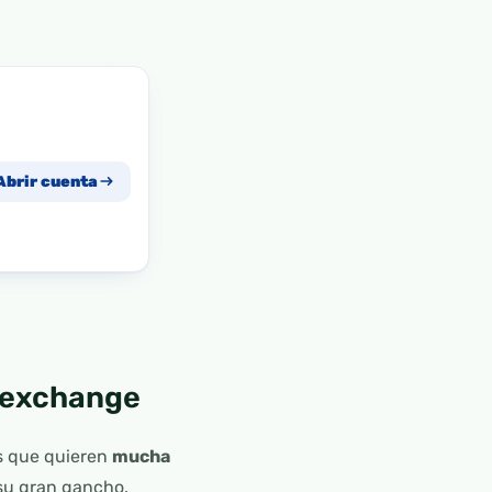
Abrir cuenta
e exchange
s que quieren
mucha
 su gran gancho.