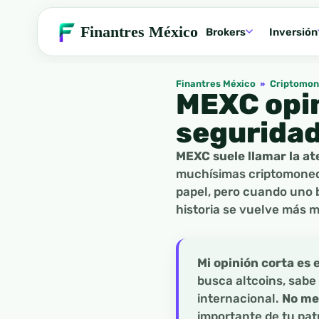
Finantres México
Brokers
Inversión
Finantres México
»
Criptomo
MEXC opin
seguridad 
MEXC suele llamar la at
muchísimas criptomoned
papel, pero cuando uno ba
historia se vuelve más m
Mi opinión corta es 
busca altcoins, sabe
internacional.
No me
importante de tu patr