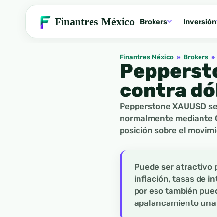
Finantres México
Brokers
Inversión
Finantres México
»
Brokers
»
Pepperst
contra dó
Pepperstone XAUUSD se r
normalmente mediante CF
posición sobre el movimie
Puede ser atractivo 
inflación, tasas de i
por eso también pued
apalancamiento una