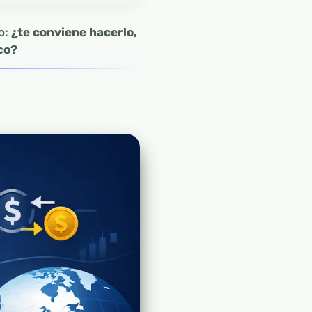
o:
¿te conviene hacerlo,
co?