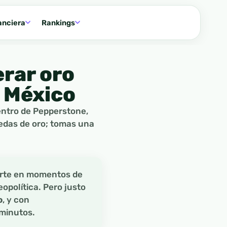
anciera
Rankings
rar oro
e México
ntro de Pepperstone,
edas de oro; tomas una
uerte en momentos de
opolítica. Pero justo
o
, y con
minutos.