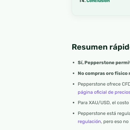
Conclusión
Resumen rápid
Sí, Pepperstone permit
No compras oro físico 
Pepperstone ofrece CFD
página oficial de precio
Para XAU/USD, el costo 
Pepperstone está regula
regulación
, pero eso no