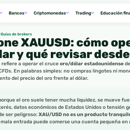
Bancos
Criptomonedas
Trading
Educación fin
Guías de brokers
one XAUUSD: cómo ope
lar y qué revisar desd
efiere a operar el cruce
oro/dólar estadounidense
de
Ds. En palabras simples: no compras lingotes ni mon
nto del precio del oro frente al dólar.
porque el oro suele tener mucha liquidez, se mueve f
nterés, datos económicos de Estados Unidos o tensión ge
e ser peligroso:
XAU/USD no es un producto tranquil
 mala entrada puede comerse una cuenta pequeña en 