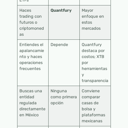
ETFs
Haces
Quantfury
Mayor
trading con
enfoque en
futuros o
estos
criptomoned
mercados
as
Entiendes el
Depende
Quantfury
apalancamie
destaca por
nto y haces
costos; XTB
operaciones
por
frecuentes
herramientas
y
transparencia
Buscas una
Ninguna
Conviene
entidad
como primera
comparar
regulada
opción
casas de
directamente
bolsa y
en México
plataformas
mexicanas