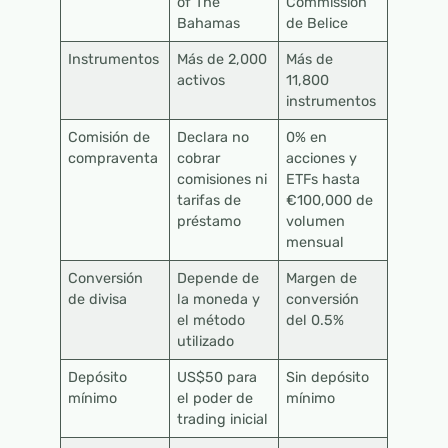
of The
Commission
Bahamas
de Belice
Instrumentos
Más de 2,000
Más de
activos
11,800
instrumentos
Comisión de
Declara no
0% en
compraventa
cobrar
acciones y
comisiones ni
ETFs hasta
tarifas de
€100,000 de
préstamo
volumen
mensual
Conversión
Depende de
Margen de
de divisa
la moneda y
conversión
el método
del 0.5%
utilizado
Depósito
US$50 para
Sin depósito
mínimo
el poder de
mínimo
trading inicial