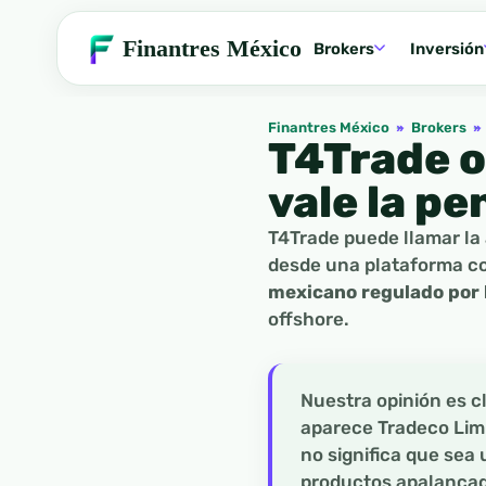
Finantres México
Brokers
Inversión
Finantres México
»
Brokers
»
T4Trade o
vale la pe
T4Trade puede llamar la 
desde una plataforma co
mexicano regulado por
offshore.
Nuestra opinión es c
aparece Tradeco Limit
no significa que sea 
productos apalancad