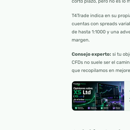
corto plazo, pero no es lo 
T4Trade indica en su prop
cuentas con spreads variab
de hasta 1:1000 y una adve
margen.
Consejo experto:
si tu ob
CFDs no suele ser el camin
que recopilamos en mejore