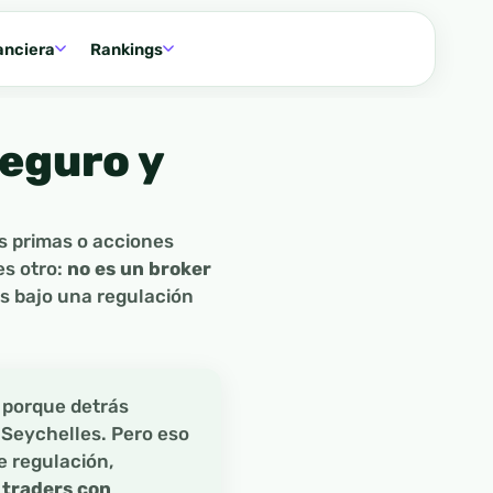
anciera
Rankings
seguro y
as primas o acciones
es otro:
no es un broker
s bajo una regulación
, porque detrás
e Seychelles. Pero eso
e regulación,
 traders con