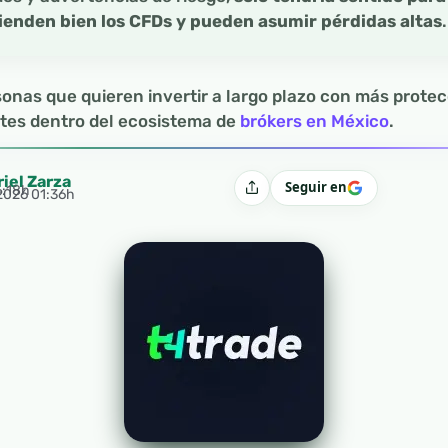
ienden bien los CFDs y pueden asumir pérdidas altas
.
sonas que quieren invertir a largo plazo con más protec
tes dentro del ecosistema de
brókers en México
.
riel Zarza
Seguir en
4:18h
Compartir
 2026 01:36h