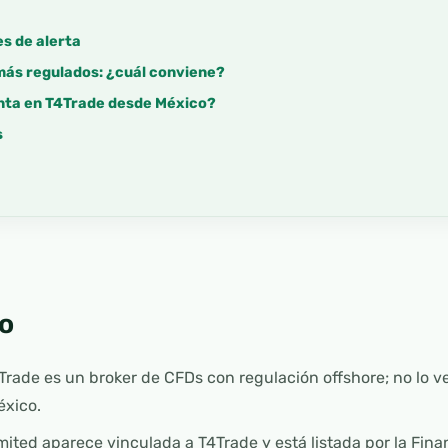
s de alerta
más regulados: ¿cuál conviene?
nta en T4Trade desde México?
s
o
rade es un broker de CFDs con regulación offshore; no lo 
éxico.
ited aparece vinculada a T4Trade y está listada por la Fina