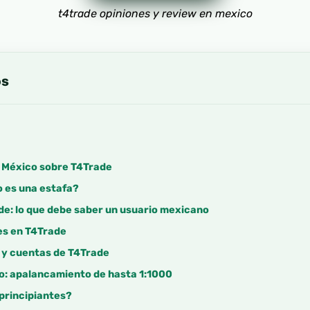
t4trade opiniones y review en mexico
os
s México sobre T4Trade
o es una estafa?
de: lo que debe saber un usuario mexicano
es en T4Trade
 y cuentas de T4Trade
do: apalancamiento de hasta 1:1000
principiantes?