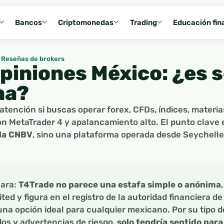
Bancos
Criptomonedas
Trading
Educación fin
Reseñas de brokers
piniones México: ¿es 
na?
atención si buscas operar forex, CFDs, índices, materi
n MetaTrader 4 y apalancamiento alto. El punto clave 
 la CNBV
, sino una plataforma operada desde Seychelle
lara:
T4Trade no parece una estafa simple o anónima
ed y figura en el registro de la autoridad financiera d
una opción ideal para cualquier mexicano. Por su tipo d
os y advertencias de riesgo,
solo tendría sentido para