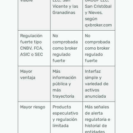
visible
LLC, San
GROUP LLC,
Vicente y las
San Cristóbal
Granadinas
y Nieves,
según
qxbroker.com
Regulación
No
No
fuerte tipo
comprobada
comprobada
CNBV, FCA,
como broker
como broker
ASIC o SEC
regulado
regulado
fuerte
fuerte
Mayor
Más
Interfaz
ventaja
información
simple y
pública y
variedad de
más
activos
trayectoria
anunciada
Mayor riesgo
Producto
Más señales
especulativo
de alerta
y regulación
regulatoria e
limitada
historial de
entidades