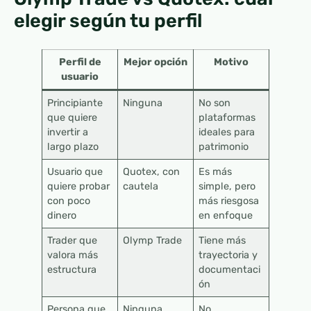
elegir según tu perfil
Perfil de
Mejor opción
Motivo
usuario
Principiante
Ninguna
No son
que quiere
plataformas
invertir a
ideales para
largo plazo
patrimonio
Usuario que
Quotex, con
Es más
quiere probar
cautela
simple, pero
con poco
más riesgosa
dinero
en enfoque
Trader que
Olymp Trade
Tiene más
valora más
trayectoria y
estructura
documentaci
ón
Persona que
Ninguna
No