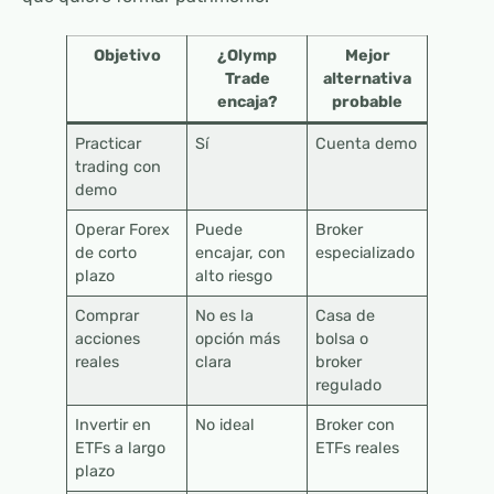
Objetivo
¿Olymp
Mejor
Trade
alternativa
encaja?
probable
Practicar
Sí
Cuenta demo
trading con
demo
Operar Forex
Puede
Broker
de corto
encajar, con
especializado
plazo
alto riesgo
Comprar
No es la
Casa de
acciones
opción más
bolsa o
reales
clara
broker
regulado
Invertir en
No ideal
Broker con
ETFs a largo
ETFs reales
plazo