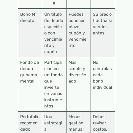
e
Bono M
Un título
Puedes
Su precio
directo
de deuda
conocer
fluctúa si
específic
plazo,
vendes
o con
cupón y
antes
vencimie
vencimie
nto y
nto
cupón
Fondo de
Participa
Más
No
deuda
ción en
simple y
controlas
guberna
un fondo
diversific
cada
mental
que
ado
bono
invierte
individual
en varios
instrume
ntos
Portafolio
Una
Menos
Debes
recomen
estrategi
gestión
revisar
dado
a
manual
costos,