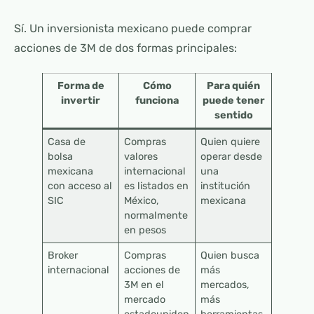
Sí. Un inversionista mexicano puede comprar
acciones de 3M de dos formas principales:
Forma de
Cómo
Para quién
invertir
funciona
puede tener
sentido
Casa de
Compras
Quien quiere
bolsa
valores
operar desde
mexicana
internacional
una
con acceso al
es listados en
institución
SIC
México,
mexicana
normalmente
en pesos
Broker
Compras
Quien busca
internacional
acciones de
más
3M en el
mercados,
mercado
más