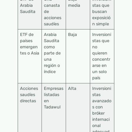
Arabia
canasta
media
stas que
Saudita
de
buscan
acciones
exposició
saudíes
n simple
ETF de
Arabia
Baja
Inversioni
países
Saudita
stas que
emergen
como
no
tes o Asia
parte de
quieren
una
concentr
región o
arse en
índice
un solo
país
Acciones
Empresas
Alta
Inversioni
saudíes
listadas
stas
directas
en
avanzado
Tadawul
s con
bróker
internaci
onal
adecuad