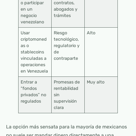
o participar
contratos,
en un
abogados y
negocio
trámites
venezolano
Usar
Riesgo
Alto
criptomoned
tecnológico,
as o
regulatorio y
stablecoins
de
vinculadas a
contraparte
operaciones
en Venezuela
Entrar a
Promesas de
Muy alto
“fondos
rentabilidad
privados” no
sin
regulados
supervisión
clara
La opción más sensata para la mayoría de mexicanos
no suele ser mandar dinero directamente a una