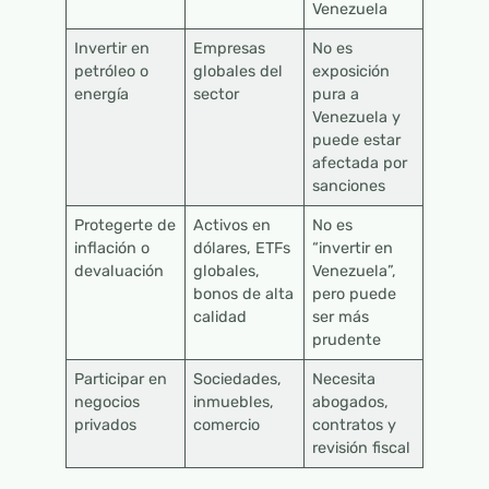
Venezuela
Invertir en
Empresas
No es
petróleo o
globales del
exposición
energía
sector
pura a
Venezuela y
puede estar
afectada por
sanciones
Protegerte de
Activos en
No es
inflación o
dólares, ETFs
“invertir en
devaluación
globales,
Venezuela”,
bonos de alta
pero puede
calidad
ser más
prudente
Participar en
Sociedades,
Necesita
negocios
inmuebles,
abogados,
privados
comercio
contratos y
revisión fiscal