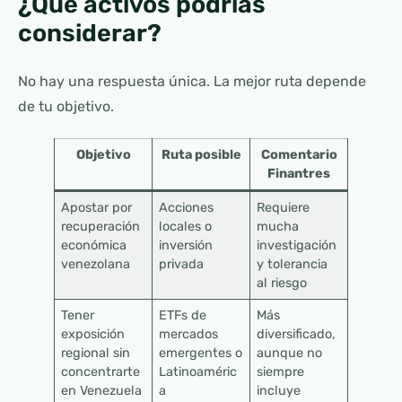
¿Qué activos podrías
considerar?
No hay una respuesta única. La mejor ruta depende
de tu objetivo.
Objetivo
Ruta posible
Comentario
Finantres
Apostar por
Acciones
Requiere
recuperación
locales o
mucha
económica
inversión
investigación
venezolana
privada
y tolerancia
al riesgo
Tener
ETFs de
Más
exposición
mercados
diversificado,
regional sin
emergentes o
aunque no
concentrarte
Latinoaméric
siempre
en Venezuela
a
incluye