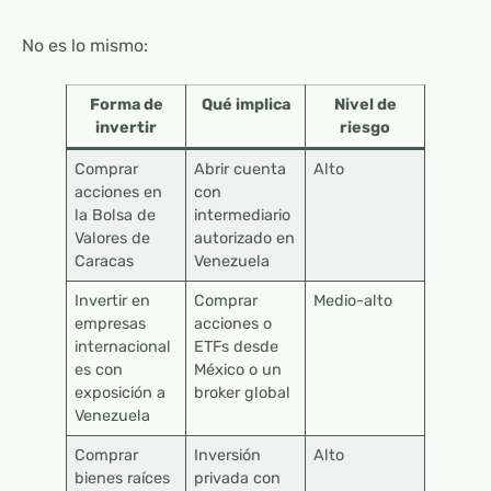
No es lo mismo:
Forma de
Qué implica
Nivel de
invertir
riesgo
Comprar
Abrir cuenta
Alto
acciones en
con
la Bolsa de
intermediario
Valores de
autorizado en
Caracas
Venezuela
Invertir en
Comprar
Medio-alto
empresas
acciones o
internacional
ETFs desde
es con
México o un
exposición a
broker global
Venezuela
Comprar
Inversión
Alto
bienes raíces
privada con