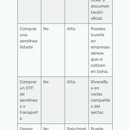
ticker y
documen
tación
oficial.
Comprar
No
Alto
Puedes
una
invertir
aerolínea
en
listada
empresas
aéreas
que sí
coticen
en bolsa.
Comprar
No
Alto
Diversific
un ETF
a en
de
varias
aerolínea
compañía
s o
s del
transport
sector.
e
Operar
No
Bajo/med
Puede