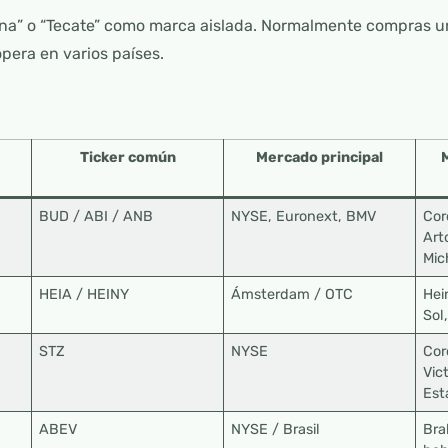
na” o “Tecate” como marca aislada. Normalmente compras u
era en varios países.
Ticker común
Mercado principal
BUD / ABI / ANB
NYSE, Euronext, BMV
Cor
Art
Mic
HEIA / HEINY
Ámsterdam / OTC
Hei
Sol
STZ
NYSE
Cor
Vic
Est
ABEV
NYSE / Brasil
Bra