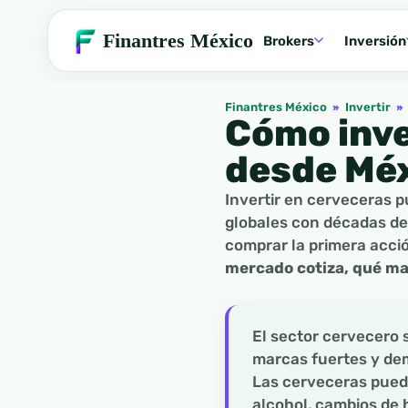
Finantres México
Brokers
Inversión
Finantres México
»
Invertir
»
Cómo inve
desde Mé
Invertir en cerveceras 
globales con décadas de
comprar la primera acci
mercado cotiza, qué mar
El sector cervecero 
marcas fuertes y dem
Las cerveceras puede
alcohol, cambios de 