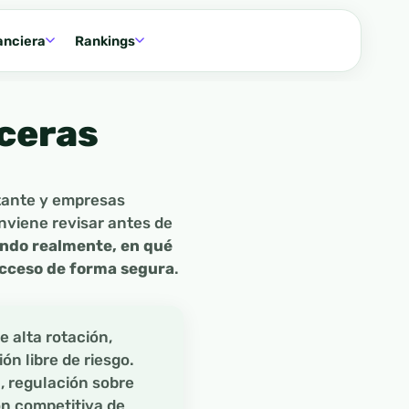
anciera
Rankings
eceras
tante y empresas
nviene revisar antes de
ndo realmente, en qué
 acceso de forma segura
.
 alta rotación,
n libre de riesgo.
, regulación sobre
ón competitiva de