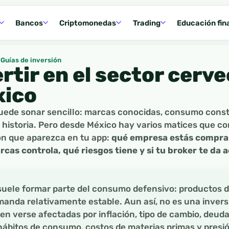
Bancos
Criptomonedas
Trading
Educación fin
Guías de inversión
rtir en el sector cerv
xico
puede sonar sencillo: marcas conocidas, consumo cons
 historia. Pero desde México hay varios matices que co
ón que aparezca en tu app:
qué empresa estás compra
cas controla, qué riesgos tiene y si tu broker te da
suele formar parte del consumo defensivo: productos de
anda relativamente estable. Aun así, no es una inversió
n verse afectadas por inflación, tipo de cambio, deuda
hábitos de consumo, costos de materias primas y presi