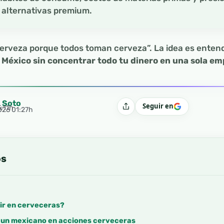
o alternativas premium.
cerveza porque todos toman cerveza”. La idea es enten
México sin concentrar todo tu dinero en una sola em
l Soto
Seguir en
3:11h
Compartir
2026 01:27h
os
tir en cerveceras?
 un mexicano en acciones cerveceras