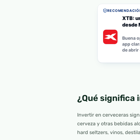
RECOMENDACIÓN
XTB: u
desde 
Buena o
app clar
de abrir
¿Qué significa 
Invertir en cerveceras sig
cerveza y otras bebidas al
hard seltzers, vinos, desti