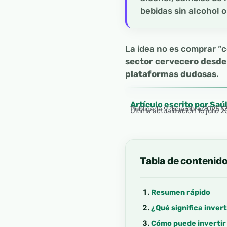
bebidas sin alcohol 
La idea no es comprar “
sector cervecero desde 
plataformas dudosas
.
Artículo escrito por Saú
Publicada
9 diciembre 2025 1
Última actualización 16 julio 
Tabla de contenid
Resumen rápido
¿Qué significa inver
Cómo puede invertir