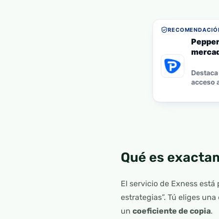
RECOMENDACIÓN
Pepper
mercad
Destaca 
acceso a
Qué es exactam
El servicio de Exness está
estrategias”. Tú eliges un
un
coeficiente de copia
.