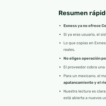
Resumen rápid
Exness ya no ofrece C
Si ya eras usuario, el 
Lo que copias en Exne
reales.
No eliges operación po
El proveedor cobra una
Para un mexicano, el ma
apalancamiento y el ri
Nuestra lectura es clara
está abierta a nuevos u