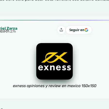
riel Zarza
Seguir en
12:10h
Compartir
2026 01:27h
exness opiniones y review en mexico 150x150