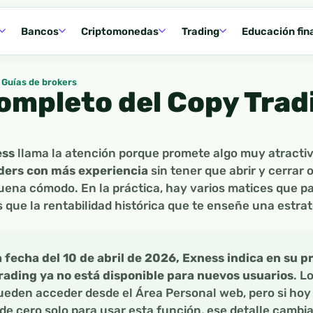
Bancos
Criptomonedas
Trading
Educación fin
Guías de brokers
completo del Copy Trad
ess
llama la atención porque promete algo muy atracti
ders con más experiencia
sin tener que abrir y cerrar 
suena cómodo. En la práctica, hay varios matices que p
que la rentabilidad histórica que te enseñe una estrat
a fecha del 10 de abril de 2026, Exness indica en su p
rading ya no está disponible para nuevos usuarios
. L
ueden acceder desde el Área Personal web, pero si ho
de cero solo para usar esta función, ese detalle cambia