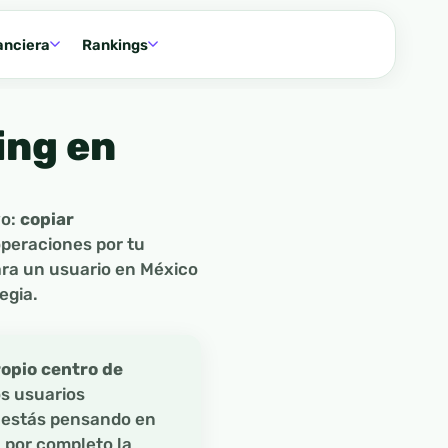
anciera
Rankings
ing en
vo:
copiar
operaciones por tu
ara un usuario en México
egia.
ropio centro de
os usuarios
y estás pensando en
 por completo la