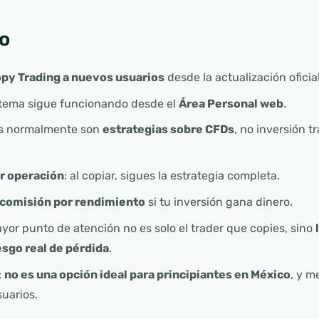
o
opy Trading a nuevos usuarios
desde la actualización oficial
sistema sigue funcionando desde el
Área Personal web
.
ss normalmente son
estrategias sobre CFDs
, no inversión t
r operación
: al copiar, sigues la estrategia completa.
comisión por rendimiento
si tu inversión gana dinero.
yor punto de atención no es solo el trader que copies, sino
esgo real de pérdida
.
:
no es una opción ideal para principiantes en México
, y m
suarios.