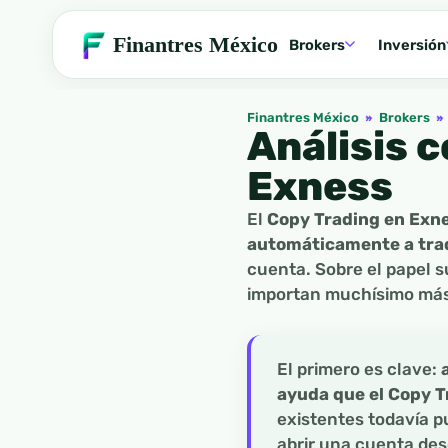
Finantres México
Brokers
Inversión
Finantres México
»
Brokers
»
Análisis 
Exness
El
Copy Trading en Exn
automáticamente a tra
cuenta. Sobre el papel 
importan muchísimo más 
El primero es clave:
ayuda que el Copy T
existentes todavía p
abrir una cuenta des