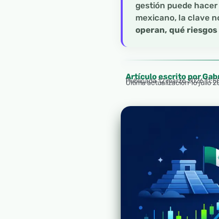
gestión puede hacer 
mexicano, la clave n
operan, qué riesgos
Artículo escrito por Gab
Publicada
12 marzo 2026 11:5
Última actualización 16 julio 