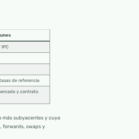
munes
 IPC
tasas de referencia
mercado y contrato
 o más subyacentes y cuya
s, forwards, swaps y