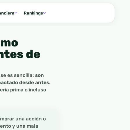
anciera
Rankings
cómo
ntes de
se es sencilla:
son
 pactado desde antes
.
eria prima o incluso
omprar una acción o
iento y una mala