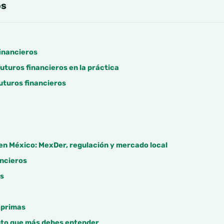
os
financieros
uturos financieros en la práctica
futuros financieros
en México: MexDer, regulación y mercado local
ancieros
es
 primas
unto que más debes entender