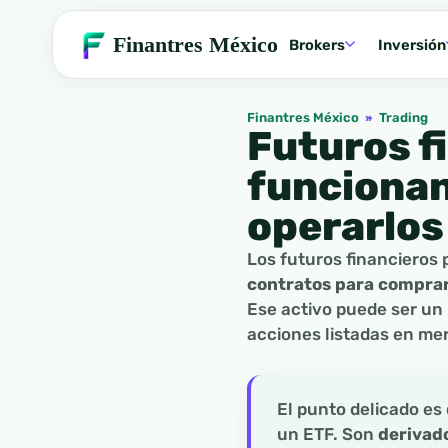
Finantres México
Brokers
Inversión
Finantres México
»
Trading
Futuros f
funcionan
operarlos
Los futuros financieros 
contratos para comprar
Ese activo puede ser un í
acciones listadas en me
El punto delicado es
un ETF. Son
derivad