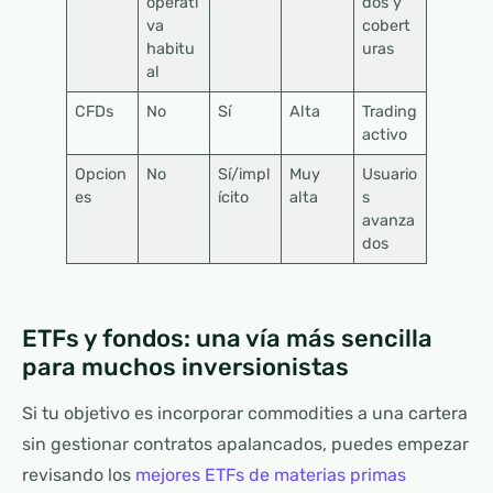
operati
dos y
va
cobert
habitu
uras
al
CFDs
No
Sí
Alta
Trading
activo
Opcion
No
Sí/impl
Muy
Usuario
es
ícito
alta
s
avanza
dos
ETFs y fondos: una vía más sencilla
para muchos inversionistas
Si tu objetivo es incorporar commodities a una cartera
sin gestionar contratos apalancados, puedes empezar
revisando los
mejores ETFs de materias primas