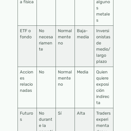
a física
alguno
s
metale
s
ETF o
No
Normal
Baja-
Inversi
fondo
necesa
mente
media
onistas
riamen
no
de
te
medio/
largo
plazo
Accion
No
Normal
Media
Quien
es
mente
quiere
relacio
no
exposi
nadas
ción
indirec
ta
Futuro
No
Sí
Alta
Traders
s
durant
experi
e la
menta