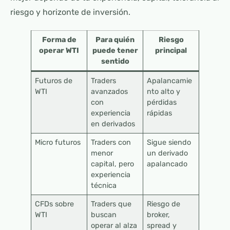
riesgo y horizonte de inversión.
Forma de
Para quién
Riesgo
operar WTI
puede tener
principal
sentido
Futuros de
Traders
Apalancamie
WTI
avanzados
nto alto y
con
pérdidas
experiencia
rápidas
en derivados
Micro futuros
Traders con
Sigue siendo
menor
un derivado
capital, pero
apalancado
experiencia
técnica
CFDs sobre
Traders que
Riesgo de
WTI
buscan
broker,
operar al alza
spread y