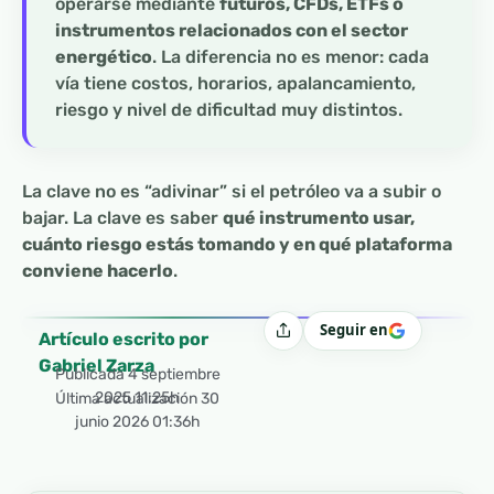
operarse mediante
futuros, CFDs, ETFs o
instrumentos relacionados con el sector
energético
. La diferencia no es menor: cada
vía tiene costos, horarios, apalancamiento,
riesgo y nivel de dificultad muy distintos.
La clave no es “adivinar” si el petróleo va a subir o
bajar. La clave es saber
qué instrumento usar,
cuánto riesgo estás tomando y en qué plataforma
conviene hacerlo
.
Seguir en
Compartir
Artículo escrito por
Gabriel Zarza
Publicada
4 septiembre
2025 11:25h
Última actualización 30
junio 2026 01:36h