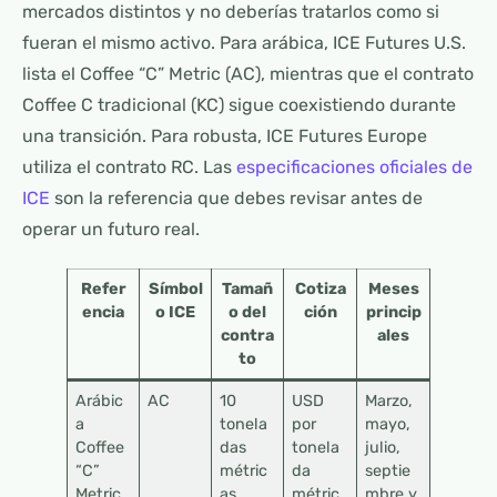
mercados distintos y no deberías tratarlos como si
fueran el mismo activo. Para arábica, ICE Futures U.S.
lista el Coffee “C” Metric (AC), mientras que el contrato
Coffee C tradicional (KC) sigue coexistiendo durante
una transición. Para robusta, ICE Futures Europe
utiliza el contrato RC. Las
especificaciones oficiales de
ICE
son la referencia que debes revisar antes de
operar un futuro real.
Refer
Símbol
Tamañ
Cotiza
Meses
encia
o ICE
o del
ción
princip
contra
ales
to
Arábic
AC
10
USD
Marzo,
a
tonela
por
mayo,
Coffee
das
tonela
julio,
“C”
métric
da
septie
Metric
as
métric
mbre y