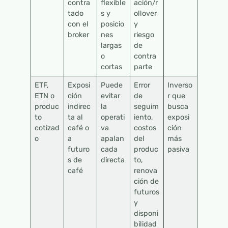
contra
flexible
ación/r
tado
s y
ollover
con el
posicio
y
broker
nes
riesgo
largas
de
o
contra
cortas
parte
ETF,
Exposi
Puede
Error
Inverso
ETN o
ción
evitar
de
r que
produc
indirec
la
seguim
busca
to
ta al
operati
iento,
exposi
cotizad
café o
va
costos
ción
o
a
apalan
del
más
futuro
cada
produc
pasiva
s de
directa
to,
café
renova
ción de
futuros
y
disponi
bilidad