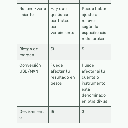
Rollover/venc
Hay que
Puede haber
imiento
gestionar
ajuste o
contratos
rollover
con
según la
vencimiento
especificació
n del broker
Riesgo de
Sí
Sí
margen
Conversión
Puede
Puede
USD/MXN
afectar tu
afectar si tu
resultado en
cuenta o
pesos
instrumento
está
denominado
en otra divisa
Deslizamient
Sí
Sí
o