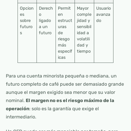
Opcion
Derech
Permit
Mayor
Usuario
es
o
en
comple
avanza
sobre
ligado
estruct
jidad y
do
futuro
a un
uras
sensibil
s
futuro
de
idad a
riesgo
volatili
más
dad y
específ
tiempo
icas
Para una cuenta minorista pequeña o mediana, un
futuro completo de café puede ser demasiado grande
aunque el margen exigido sea menor que su valor
nominal.
El margen no es el riesgo máximo de la
operación
: solo es la garantía que exige el
intermediario.