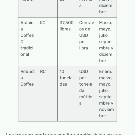
a
diciem
bre
Arábic
KC
37,500
Centav
Marzo,
a
libras
os de
mayo,
Coffee
USD
julio,
C
por
septie
tradici
libra
mbre y
onal
diciem
bre
Robust
RC
10
USD
Enero,
a
tonela
por
marzo,
Coffee
das
tonela
mayo,
da
julio,
métric
septie
a
mbre y
noviem
bre
Los tres son contratos con liquidación física en sus