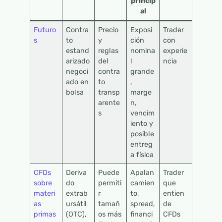
princip
al
Futuro
Contra
Precio
Exposi
Trader
s
to
y
ción
con
estand
reglas
nomina
experie
arizado
del
l
ncia
negoci
contra
grande
ado en
to
,
bolsa
transp
marge
arente
n,
s
vencim
iento y
posible
entreg
a física
CFDs
Deriva
Puede
Apalan
Trader
sobre
do
permiti
camien
que
materi
extrab
r
to,
entien
as
ursátil
tamañ
spread,
de
primas
(OTC),
os más
financi
CFDs