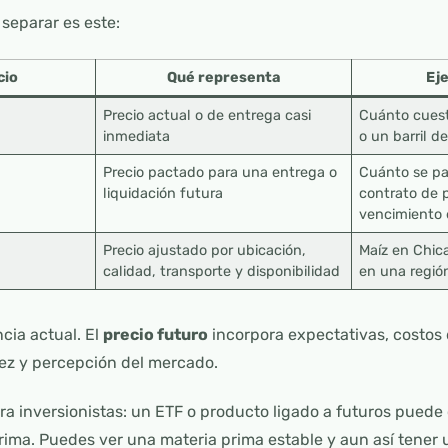
separar es este:
cio
Qué representa
Ej
Precio actual o de entrega casi
Cuánto cuest
inmediata
o un barril d
Precio pactado para una entrega o
Cuánto se pa
liquidación futura
contrato de 
vencimiento 
Precio ajustado por ubicación,
Maíz en Chic
calidad, transporte y disponibilidad
en una regió
ncia actual. El
precio futuro
incorpora expectativas, costos
sez y percepción del mercado.
a inversionistas: un ETF o producto ligado a futuros puede 
prima. Puedes ver una materia prima estable y aun así tener