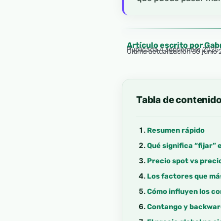
Artículo escrito por Gab
Publicada
4 septiembre 2025 
Última actualización 30 junio
Tabla de contenid
Resumen rápido
Qué significa “fijar”
Precio spot vs precio
Los factores que má
Cómo influyen los co
Contango y backwarda