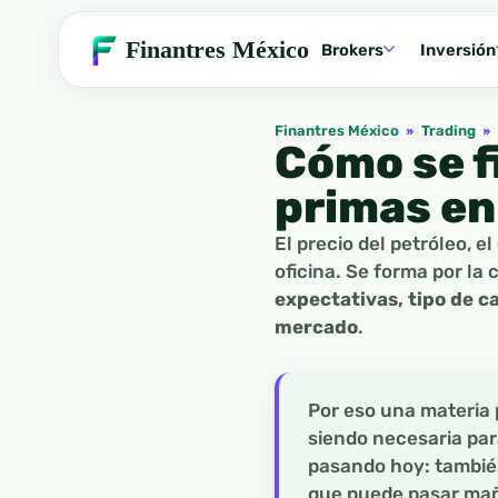
Finantres México
Brokers
Inversión
Finantres México
»
Trading
»
Cómo se fi
primas en
El precio del petróleo, e
oficina. Se forma por la
expectativas, tipo de c
mercado
.
Por eso una materia 
siendo necesaria para
pasando hoy: también
que puede pasar ma