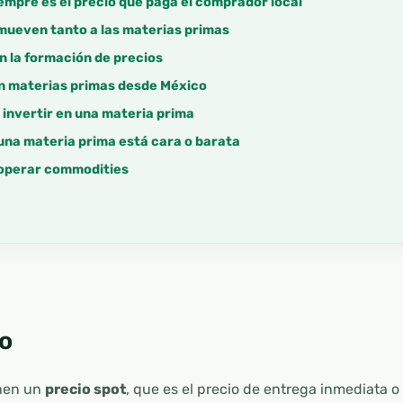
siempre es el precio que paga el comprador local
 mueven tanto a las materias primas
n la formación de precios
en materias primas desde México
 invertir en una materia prima
una materia prima está cara o barata
l operar commodities
o
enen un
precio spot
, que es el precio de entrega inmediata o