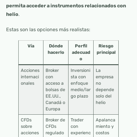
permita acceder a instrumentos relacionados con
helio
.
Estas son las opciones más realistas:
Vía
Dónde
Perfil
Riesgo
hacerlo
adecuad
principal
o
Acciones
Broker
Inversioni
La
internaci
con
sta con
empresa
onales
acceso a
enfoque
no
bolsas de
medio/lar
depende
EE.UU.,
go plazo
solo del
Canadá o
helio
Europa
CFDs
Broker de
Trader
Apalanca
sobre
CFDs
con
miento y
acciones
regulado
experienc
costos