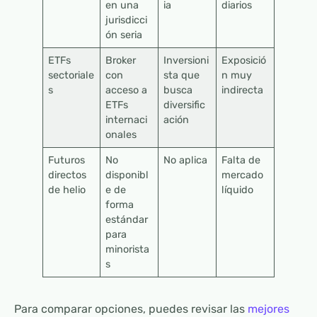
en una
ia
diarios
jurisdicci
ón seria
ETFs
Broker
Inversioni
Exposició
sectoriale
con
sta que
n muy
s
acceso a
busca
indirecta
ETFs
diversific
internaci
ación
onales
Futuros
No
No aplica
Falta de
directos
disponibl
mercado
de helio
e de
líquido
forma
estándar
para
minorista
s
Para comparar opciones, puedes revisar las
mejores