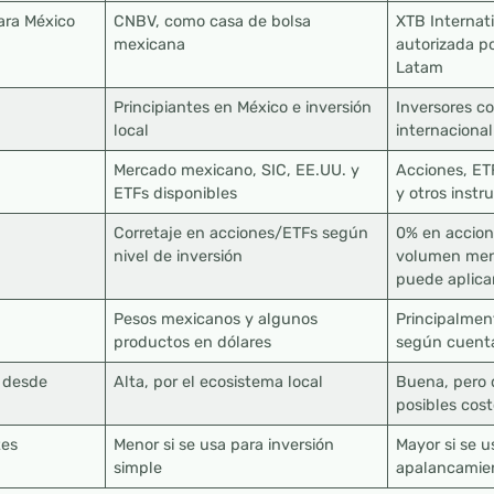
ara México
CNBV, como casa de bolsa
XTB Internati
mexicana
autorizada p
Latam
Principiantes en México e inversión
Inversores c
local
internacional
Mercado mexicano, SIC, EE.UU. y
Acciones, ET
ETFs disponibles
y otros inst
Corretaje en acciones/ETFs según
0% en accion
nivel de inversión
volumen mens
puede aplica
Pesos mexicanos y algunos
Principalmen
productos en dólares
según cuent
r desde
Alta, por el ecosistema local
Buena, pero
posibles cos
tes
Menor si se usa para inversión
Mayor si se u
simple
apalancamie