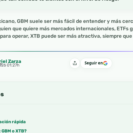
xicano, GBM suele ser más fácil de entender y más cer
lguien que quiere más mercados internacionales, ETFs g
para operar, XTB puede ser más atractiva, siempre que
riel Zarza
Seguir en
0h
Compartir
2026 01:27h
os
ación rápida
: GBM o XTB?