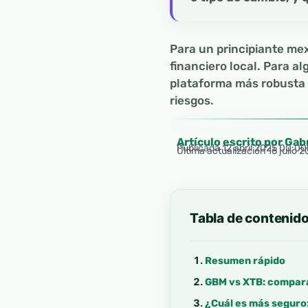
Para un principiante me
financiero local. Para a
plataforma más robusta 
riesgos.
Artículo escrito por Gab
Publicada
12 abril 2025 00:0
Última actualización 16 julio 
Tabla de contenid
Resumen rápido
GBM vs XTB: compar
¿Cuál es más seguro