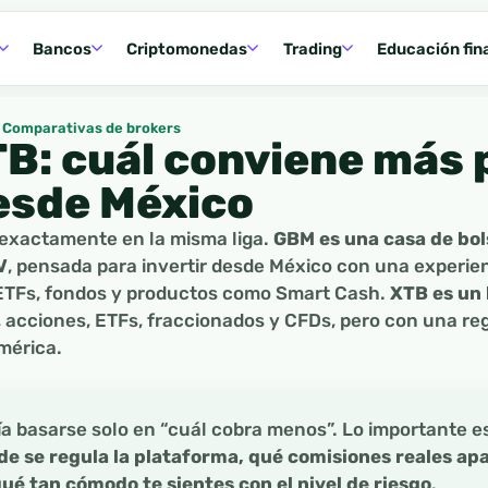
Bancos
Criptomonedas
Trading
Educación fin
Comparativas de brokers
B: cuál conviene más 
desde México
exactamente en la misma liga.
GBM es una casa de bo
V
, pensada para invertir desde México con una experien
ETFs, fondos y productos como Smart Cash.
XTB es un 
, acciones, ETFs, fraccionados y CFDs, pero con una re
mérica.
ía basarse solo en “cuál cobra menos”. Lo importante 
e se regula la plataforma, qué comisiones reales ap
qué tan cómodo te sientes con el nivel de riesgo
.