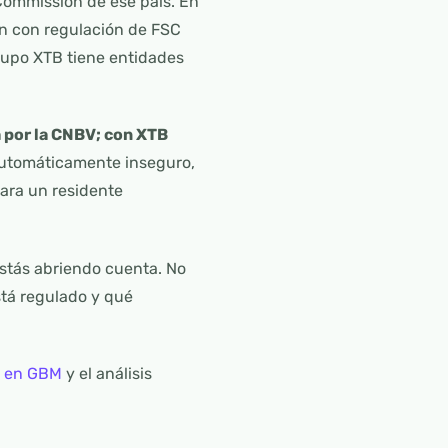
 Commission de ese país. En
an con regulación de FSC
rupo XTB tiene entidades
 por la CNBV; con XTB
 automáticamente inseguro,
para un residente
estás abriendo cuenta. No
stá regulado y qué
ir en GBM
y el análisis