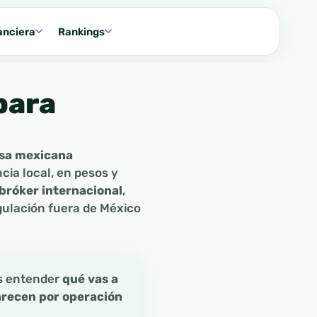
anciera
Rankings
para
lsa mexicana
cia local, en pesos y
bróker internacional
,
gulación fuera de México
es entender
qué vas a
arecen por operación