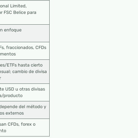
onal Limited,
or FSC Belice para
on enfoque
Fs, fraccionados, CFDs
rumentos
es/ETFs hasta cierto
ual; cambio de divisa
r
te USD u otras divisas
a/producto
 depende del método y
tos externos
san CFDs, forex o
nto