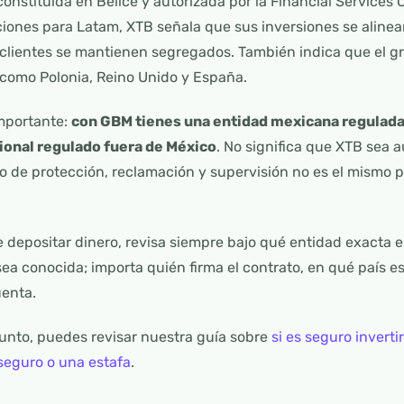
constituida en Belice y autorizada por la Financial Services
ciones para Latam, XTB señala que sus inversiones se aline
 clientes se mantienen segregados. También indica que el g
 como Polonia, Reino Unido y España.
importante:
con GBM tienes una entidad mexicana regulada
ional regulado fuera de México
. No significa que XTB sea
co de protección, reclamación y supervisión no es el mismo 
 depositar dinero, revisa siempre bajo qué entidad exacta 
a conocida; importa quién firma el contrato, en qué país e
uenta.
unto, puedes revisar nuestra guía sobre
si es seguro invert
 seguro o una estafa
.