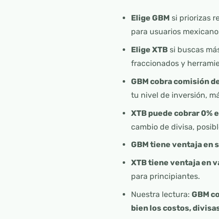
Elige GBM
si priorizas 
para usuarios mexicano
Elige XTB
si buscas más
fraccionados y herrami
GBM cobra comisión de
tu nivel de inversión, má
XTB puede cobrar 0% e
cambio de divisa, posibl
GBM tiene ventaja en s
XTB tiene ventaja en 
para principiantes.
Nuestra lectura:
GBM co
bien los costos, divisa