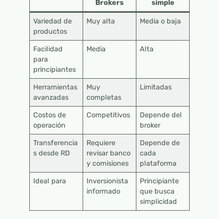
Brokers
simple
Variedad de
Muy alta
Media o baja
productos
Facilidad
Media
Alta
para
principiantes
Herramientas
Muy
Limitadas
avanzadas
completas
Costos de
Competitivos
Depende del
operación
broker
Transferencia
Requiere
Depende de
s desde RD
revisar banco
cada
y comisiones
plataforma
Ideal para
Inversionista
Principiante
informado
que busca
simplicidad