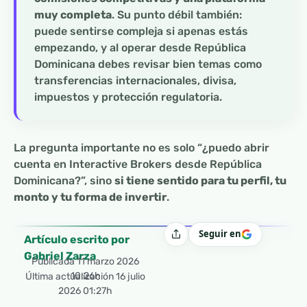
muy completa
. Su punto débil también:
puede sentirse compleja si apenas estás
empezando, y al operar desde República
Dominicana debes revisar bien temas como
transferencias internacionales, divisa,
impuestos y protección regulatoria.
La pregunta importante no es solo “¿puedo abrir
cuenta en Interactive Brokers desde República
Dominicana?”, sino
si tiene sentido para tu perfil, tu
monto y tu forma de invertir
.
Seguir en
Compartir
Artículo escrito por
Gabriel Zarza
Publicada
11 marzo 2026
10:26h
Última actualización 16 julio
2026 01:27h