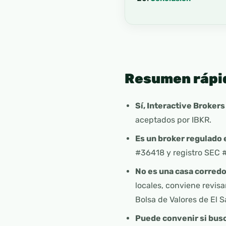
Resumen rápi
Sí, Interactive Brokers
aceptados por IBKR.
Es un broker regulado
#36418 y registro SEC 
No es una casa corred
locales, conviene revisa
Bolsa de Valores de El S
Puede convenir si bus