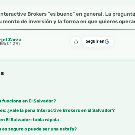
i Interactive Brokers “es bueno” en general. La pregunt
 tu monto de inversión y la forma en que quieres opera
riel Zarza
Seguir en
6h
Compartir
2026 01:27h
os
 funciona en El Salvador?
es: ¿vale la pena Interactive Brokers en El Salvador?
en El Salvador: tabla rápida
 es seguro o puede ser una estafa?