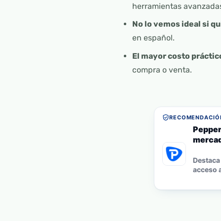
herramientas avanzada
No lo vemos ideal si qu
en español.
El mayor costo práctic
compra o venta.
RECOMENDACIÓN
Pepper
mercad
Destaca 
acceso a