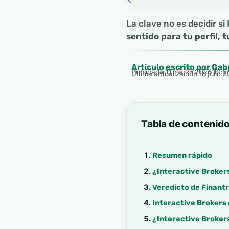
La clave no es decidir s
sentido para tu perfil,
Artículo escrito por Gab
Publicada
11 marzo 2026 10:2
Última actualización 16 julio 
Tabla de contenid
Resumen rápido
¿Interactive Brokers
Veredicto de Finantr
Interactive Brokers 
¿Interactive Brokers